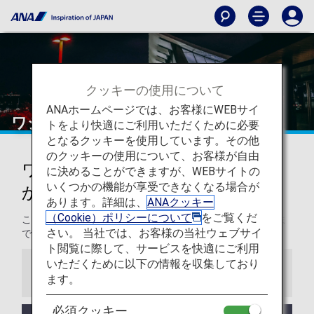
クッキーの使用について
ANAホームページでは、お客様にWEBサイ
ワシントンD.C. - ダレス国際空港
トをより快適にご利用いただくために必要
となるクッキーを使用しています。その他
のクッキーの使用について、お客様が自由
ワシントンD.C. - ダレス国際空港
に決めることができますが、WEBサイトの
いくつかの機能が享受できなくなる場合が
からの発着
あります。詳細は、
ANAクッキー
（Cookie）ポリシーについて
をご覧くだ
このページでは、ワシントン・ダラス国際空港から目的地ま
さい。 当社では、お客様の当社ウェブサイ
での役立つ情報をご紹介します。
ト閲覧に際して、サービスを快適にご利用
いただくために以下の情報を収集しており
お知らせ
ます。
必須クッキー