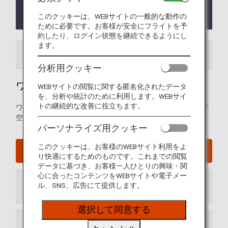
保安検査優先レーン/Premium Passenger Laneは運
用を中止しております。
このクッキーは、WEBサイトの一般的な動作の
ために必要です。お客様が安全にフライトを予
約したり、ログイン状態を継続できるようにし
ます。
空港ガイド
ご案内
分析用クッキー
ワシントンD.C. - ダレス国際空港ガイド
WEBサイトの閲覧に関する匿名化されたデータ
を、分析や統計のために利用します。WEBサイ
トの継続的な改善に役立ちます。
ワシントン・ダラス国際空港の発着ターミナルマップおよび
空港内に関するその他の情報。
パーソナライズ用クッキー
このクッキーは、お客様のWEBサイト利用をよ
ワシントンD.C. - ダレス国際空港ウェブサイト
り快適にするためのものです。これまでの閲覧
データに基づき、お客様一人ひとりの興味・関
心に合ったコンテンツをWEBサイトや電子メー
ル、SNS、広告にて提供します。
到着ターミナル
選択して同意する
出発ターミナル