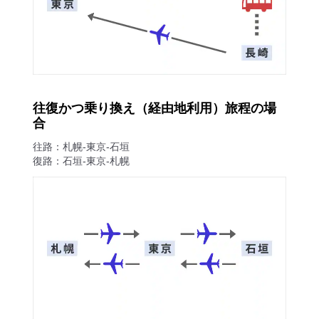
往復かつ乗り換え（経由地利用）旅程の場
合
往路：札幌-東京-石垣
復路：石垣-東京-札幌