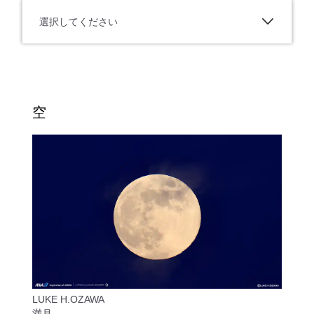
選択してください
空
LUKE H.OZAWA
満月