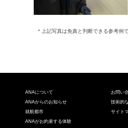
* 上記写真は免責と判断できる参考例
ANAについて
お問い
ANAからのお知らせ
技術的
就航都市
サイト
ANAがお約束する体験