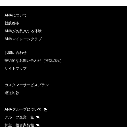
ANAについて
往路出発日および時間帯
就航都市
日付を選択
ANAがお約束する体験
ANAマイレージクラブ
時間帯指定なし
お問い合わせ
技術的なお問い合わせ（推奨環境）
経由地および乗り継ぎ所要時間を追加する
サイトマップ
復路出発日および時間帯
カスタマーサービスプラン
運送約款
日付を選択
ANAグループについて
時間帯指定なし
グループ企業一覧
株主・投資家情報