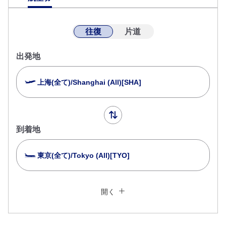
往復
片道
出発地
上海(全て)/Shanghai (All)[SHA]
到着地
東京(全て)/Tokyo (All)[TYO]
複数都市で検索
閉じる
エコノミークラス
開く
往復で異なるクラスで検索
運賃タイプ指定なし
ご利用条件