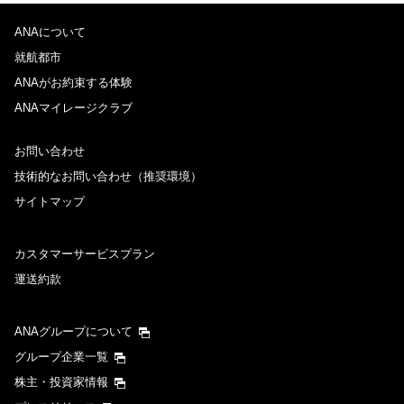
ANAについて
往路出発日および時間帯
就航都市
日付を選択
ANAがお約束する体験
ANAマイレージクラブ
時間帯指定なし
お問い合わせ
技術的なお問い合わせ（推奨環境）
経由地および乗り継ぎ所要時間を追加する
サイトマップ
復路出発日および時間帯
カスタマーサービスプラン
運送約款
日付を選択
ANAグループについて
時間帯指定なし
グループ企業一覧
株主・投資家情報
経由地および乗り継ぎ所要時間を追加する