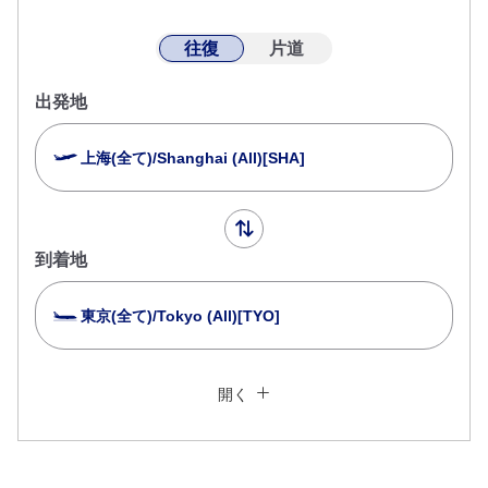
往復
片道
出発地
上海(全て)/Shanghai (All)[SHA]
到着地
東京(全て)/Tokyo (All)[TYO]
複数都市で検索
閉じる
エコノミークラス
開く
往復で異なるクラスで検索
運賃タイプ指定なし
ご利用条件