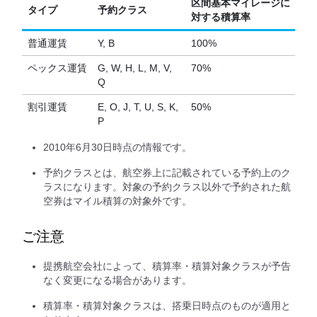
区間基本マイレージに
タイプ
予約クラス
対する
積算率
普通運賃
Y, B
100%
ペックス運賃
G, W, H, L, M, V,
70%
Q
割引運賃
E, O, J, T, U, S, K,
50%
P
2010年6月30日時点の情報です。
予約クラスとは、航空券上に記載されている予約上のク
ラスになります。対象の予約クラス以外で予約された航
空券はマイル積算の対象外です。
ご注意
提携航空会社によって、積算率・積算対象クラスが予告
なく変更になる場合があります。
積算率・積算対象クラスは、搭乗日時点のものが適用と