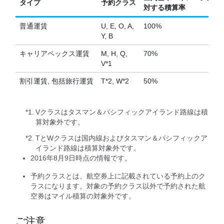
タイプ
予約クラス
対する積算率
普通運賃
U, E, O, A,
100%
Y, B
キャリアペックス運賃
M, H, Q,
70%
V*1
割引運賃, 包括旅行運賃
T*2, W*2
50%
*1.
Vクラスはタスマン＆パシフィックアイランド路線は積
算対象外です。
*2.
TとWクラスは国内線およびタスマン＆パシフィックア
イランド路線は積算対象外です。
2016年8月9日時点の情報です。
予約クラスとは、航空券上に記載されている予約上のク
ラスになります。対象の予約クラス以外で予約された航
空券はマイル積算の対象外です。
ご注意