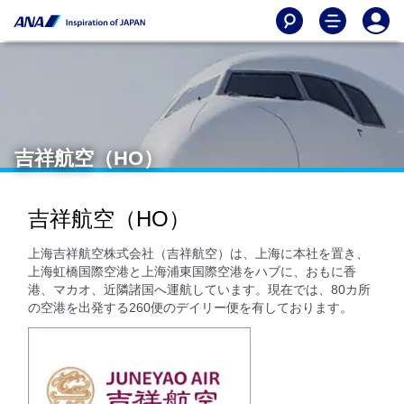
吉祥航空（HO）
吉祥航空（HO）
上海吉祥航空株式会社（吉祥航空）は、上海に本社を置き、
上海虹橋国際空港と上海浦東国際空港をハブに、おもに香
港、マカオ、近隣諸国へ運航しています。現在では、80カ所
の空港を出発する260便のデイリー便を有しております。