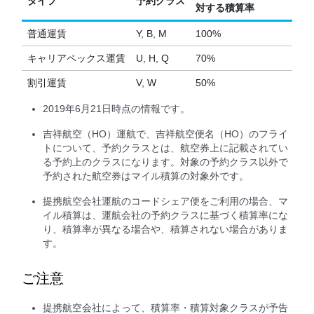
タイプ
予約クラス
対する積算率
普通運賃
Y, B, M
100%
キャリアペックス運賃
U, H, Q
70%
割引運賃
V, W
50%
2019年6月21日時点の情報です。
吉祥航空（HO）運航で、吉祥航空便名（HO）のフライ
トについて、予約クラスとは、航空券上に記載されてい
る予約上のクラスになります。対象の予約クラス以外で
予約された航空券はマイル積算の対象外です。
提携航空会社運航のコードシェア便をご利用の場合、マ
イル積算は、運航会社の予約クラスに基づく積算率にな
り、積算率が異なる場合や、積算されない場合がありま
す。
ご注意
提携航空会社によって、積算率・積算対象クラスが予告