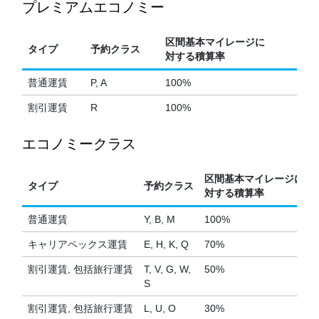
プレミアムエコノミー
区間基本マイレージに
タイプ
予約クラス
対する積算率
普通運賃
P, A
100%
割引運賃
R
100%
エコノミークラス
区間基本マイレージに
タイプ
予約クラス
対する積算率
普通運賃
Y, B, M
100%
キャリアペックス運賃
E, H, K, Q
70%
割引運賃, 包括旅行運賃
T, V, G, W,
50%
S
割引運賃, 包括旅行運賃
L, U, O
30%