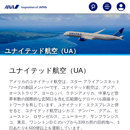
ユナイテッド航空（UA）
ユナイテッド航空（UA）
アメリカのユナイテッド航空は、スター アライアンスネット
ワークの創設メンバーです。ユナイテッド航空は、アジア、
オーストラリア、ヨーロッパ、ラテンアメリカ、中東など世
界有数の国際的な玄関口を含む広範囲なグローバル路線ネッ
トワークを有しています。ユナイテッド・エクスプレスと併
せると、ユナイテッド航空はシカゴ、デンバー、グアム、ヒ
ューストン、ロサンゼルス、ニューヨーク、サンフランシス
コ、東京、ワシントンD.C.のハブから339カ所の目的地へ、1
日あたり4,500便以上を運航しています。