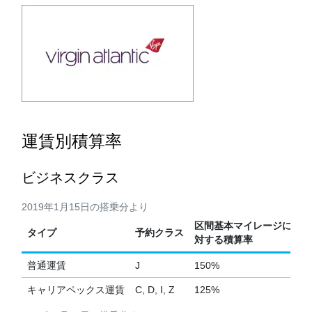
運賃別積算率
ビジネスクラス
2019年1月15日の搭乗分より
区間基本マイレージに
タイプ
予約クラス
対する積算率
普通運賃
J
150%
キャリアペックス運賃
C, D, I, Z
125%