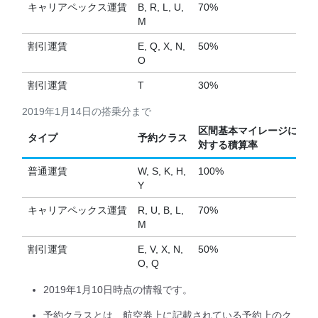
キャリアペックス運賃
B, R, L, U,
70%
M
割引運賃
E, Q, X, N,
50%
O
割引運賃
T
30%
2019年1月14日の搭乗分まで
区間基本マイレージに
タイプ
予約クラス
対する積算率
普通運賃
W, S, K, H,
100%
Y
キャリアペックス運賃
R, U, B, L,
70%
M
割引運賃
E, V, X, N,
50%
O, Q
2019年1月10日時点の情報です。
予約クラスとは、航空券上に記載されている予約上のク