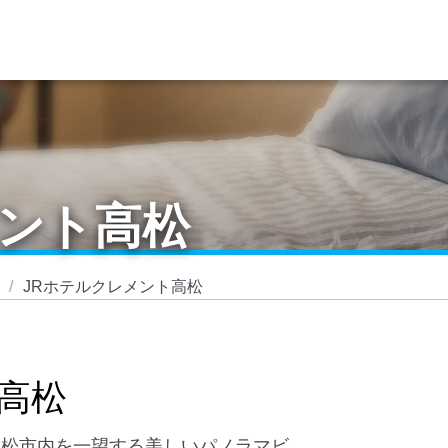
メント高松
JRホテルクレメント高松
高松
高松市内を一望する美しいパノラマビ