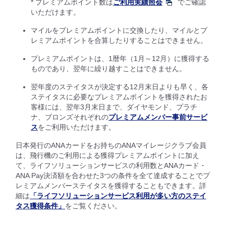
* プレミアムポイント数は
ご利用実績照会
でご確認
いただけます。
マイルをプレミアムポイントに交換したり、マイルとプ
レミアムポイントを合算したりすることはできません。
プレミアムポイントは、1暦年（1月～12月）に獲得する
ものであり、翌年に繰り越すことはできません。
翌年度のステイタスが決定する12月末日よりも早く、各
ステイタスに必要なプレミアムポイントを獲得されたお
客様には、翌年3月末日まで、ダイヤモンド、プラチ
ナ、ブロンズそれぞれの
プレミアムメンバー事前サービ
ス
をご利用いただけます。
日本発行のANAカードをお持ちのANAマイレージクラブ会員
は、飛行機のご利用による獲得プレミアムポイントに加え
て、ライフソリューションサービスの利用数とANAカード・
ANA Pay決済額を合わせた3つの条件を全て達成することでプ
レミアムメンバーステイタスを獲得することもできます。詳
細は
「ライフソリューションサービス利用が多い方のステイ
タス獲得条件」
をご覧ください。