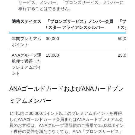
サービス」メンバー、「ブロンズサービス」メンバーに
移行することはできません。
適格ステイタス
「ブロンズサービス」メンバー会員
「プラチ
/ スター アライアンスシルバー
/ スタ
年間プレミアム
30,000
50,000
ポイント
ANAグループ運
15,000
25,000
航便で獲得した
プレミアムポイ
ント
ANAゴールドカードおよびANAカードプレ
ミアムメンバー
1年以内に30,000ポイント以上のプレミアムポイントを獲得
したANAゴールドカード会員またはANAカードプレミアム会
員のお客様は、ANAグループ運航便のご搭乗で15,000ポイン
ト獲得の要件を満たさなくても、ANA「ブロンズサービス」