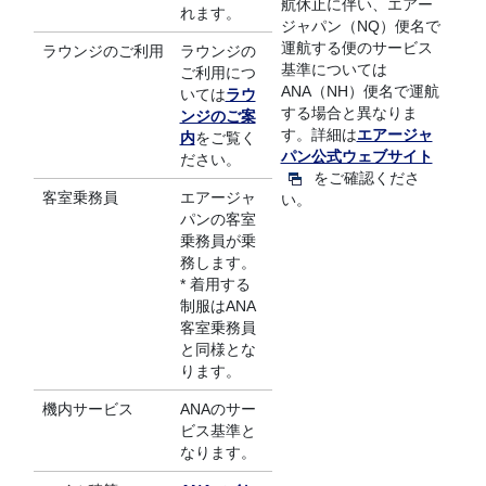
航休止に伴い、エアー
れます。
ジャパン（NQ）便名で
運航する便のサービス
ラウンジのご利用
ラウンジの
基準については
ご利用につ
ANA（NH）便名で運航
いては
ラウ
する場合と異なりま
ンジのご案
す。詳細は
エアージャ
内
をご覧く
パン公式ウェブサイト
ださい。
をご確認くださ
客室乗務員
エアージャ
い。
パンの客室
乗務員が乗
務します。
* 着用する
制服はANA
客室乗務員
と同様とな
ります。
機内サービス
ANAのサー
ビス基準と
なります。