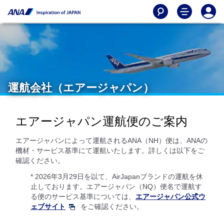
運航会社（エアージャパン）
エアージャパン運航便のご案内
エアージャパンによって運航されるANA（NH）便は、ANAの
機材・サービス基準にて運航いたします。詳しくは以下をご
確認ください。
* 2026年3月29日を以て、AirJapanブランドの運航を休
止しております。エアージャパン（NQ）便名で運航す
る便のサービス基準については、
エアージャパン公式ウ
ェブサイト
をご確認ください。