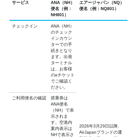
サービス
ANA（NH）
エアージャパン（NQ）
便名（例：
便名（例：NQ801）
NH801）
チェックイン
ANA（NH）
のチェック
インカウン
ターでの手
続きとなり
ます。出発
ターミナル
は、お客様
のeチケット
でご確認く
ださい。
ご利用便名の確認
搭乗券は
ANA便名
（NH）で表
示されま
す。空港内
2026年3月29日以降、
案内表示は
AirJapanブランドの運
NHで表示さ