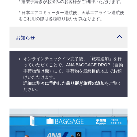
* 搭乗手続きがお済みのお客様がご利用いただけます。
* 日本エアコミューター運航便、天草エアライン運航便
をご利用の際は各種取り扱いが異なります。
お知らせ
オンラインチェックイン完了後、「旅程追加」を行
っていただくことで、ANA BAGGAGE DROP（自動
手荷物預け機）にて、手荷物を最終目的地までお預
けいただけます。
詳細は
別々に予約した乗り継ぎ旅程の追加
をご覧く
ださい。