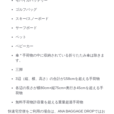
モバイルバッテリー
ゴルフバッグ
スキー/スノーボード
サーフボード
ペット
ベビーカー
傘 * 手荷物の中に収納されている折りたたみ傘は除きま
す。
三脚
3辺（縦、横、高さ）の合計が158cmを超える手荷物
各辺の長さが横80cm×縦75cm×奥行き45cmを超える手
荷物
無料手荷物許容量を超える重量超過手荷物
快速宅空便をご利用の場合は、ANA BAGGAGE DROPではお