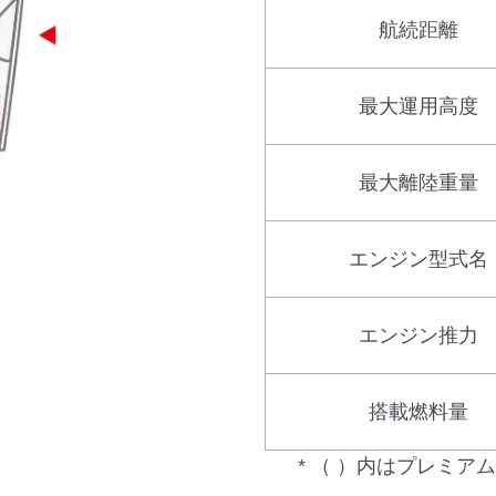
航続距離
最大運用高度
最大離陸重量
エンジン型式名
エンジン推力
搭載燃料量
* （ ）内はプレミ