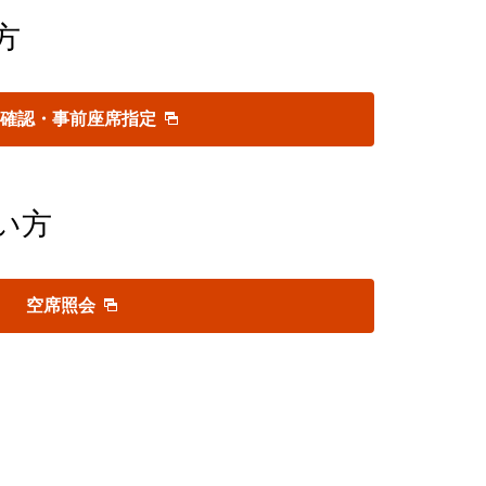
方
約確認・事前座席指定
い方
空席照会