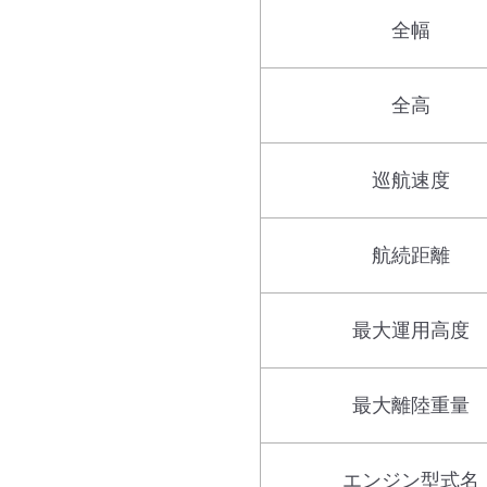
全幅
全高
巡航速度
航続距離
最大運用高度
最大離陸重量
エンジン型式名