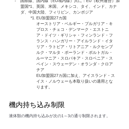
国際線、国内線（EU域内線）共に：EU（欧州連合）加
盟国*1、英国、米国、メキシコ、タイ、インド、カナ
ダ、中国大陸、フィリピン、カンボジア
*1.
EU加盟国27カ国
オーストリア・ベルギー・ブルガリア・キ
プロス・チェコ・デンマーク・エストニ
ア・ドイツ・ギリシャ・フィンランド・フ
ランス・ハンガリー・アイルランド・イタ
リア・ラトビア・リトアニア・ルクセンブ
ルク・マルタ・ポーランド・ポルトガル・
ルーマニア・スロバキア・スロベニア・ス
ペイン・スウェーデン・オランダ・クロア
チア
EU加盟国27カ国に加え、アイスランド・ス
イス・ノルウェーも本取り扱いの適用とな
ります。
機内持ち込み制限
液体類の機内持ち込みが次の1～3の通り制限されます。