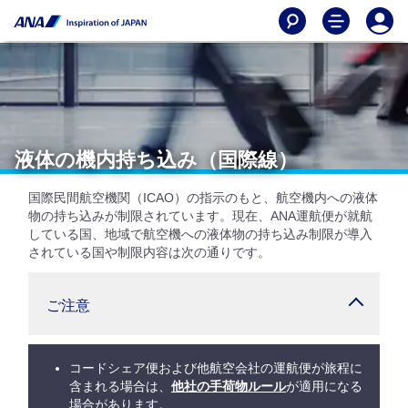
液体の機内持ち込み（国際線）
国際民間航空機関（ICAO）の指示のもと、航空機内への液体
物の持ち込みが制限されています。現在、ANA運航便が就航
している国、地域で航空機への液体物の持ち込み制限が導入
されている国や制限内容は次の通りです。
ご注意
コードシェア便および他航空会社の運航便が旅程に
含まれる場合は、
他社の手荷物ルール
が適用になる
場合があります。