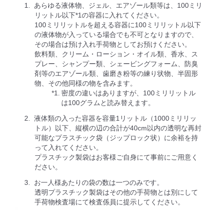
あらゆる液体物、ジェル、エアゾール類等は、100ミリ
リットル以下*1の容器に入れてください。
100ミリリットルを超える容器に100ミリリットル以下
の液体物が入っている場合でも不可となりますので、
その場合は預け入れ手荷物としてお預けください。
飲料類、クリーム・ローション・オイル類、香水、ス
プレー、シャンプー類、シェービングフォーム、防臭
剤等のエアゾール類、歯磨き粉等の練り状物、半固形
物、その他同様の物を含みます。
*1.
密度の違いはありますが、100ミリリットル
は100グラムと読み替えます。
液体類の入った容器を容量1リットル（1000ミリリッ
トル）以下、縦横の辺の合計が40cm以内の透明な再封
可能なプラスチック袋（ジップロック状）に余裕を持
って入れてください。
プラスチック製袋はお客様ご自身にて事前にご用意く
ださい。
お一人様あたりの袋の数は一つのみです。
透明プラスチック製袋はその他の手荷物とは別にして
手荷物検査場にて検査係員に提示してください。