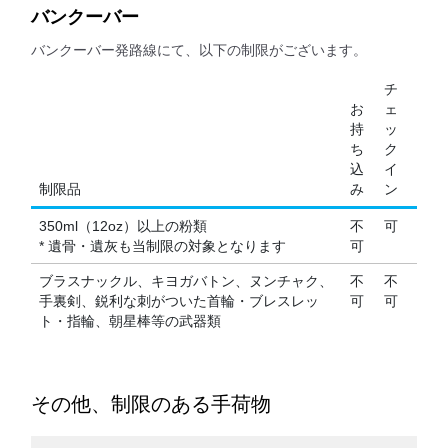
バンクーバー
バンクーバー発路線にて、以下の制限がございます。
チ
お
ェ
持
ッ
ち
ク
込
イ
制限品
み
ン
350ml（12oz）以上の粉類
不
可
* 遺骨・遺灰も当制限の対象となります
可
ブラスナックル、キヨガバトン、ヌンチャク、
不
不
手裏剣、鋭利な刺がついた首輪・ブレスレッ
可
可
ト・指輪、朝星棒等の武器類
その他、制限のある手荷物