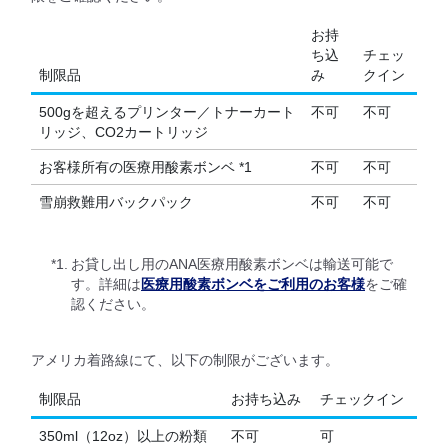
お持
ち込
チェッ
制限品
み
クイン
500gを超えるプリンター／トナーカート
不可
不可
リッジ、CO2カートリッジ
お客様所有の医療用酸素ボンベ *1
不可
不可
雪崩救難用バックパック
不可
不可
*1.
お貸し出し用のANA医療用酸素ボンベは輸送可能で
す。詳細は
医療用酸素ボンベをご利用のお客様
をご確
認ください。
アメリカ着路線にて、以下の制限がございます。
制限品
お持ち込み
チェックイン
350ml（12oz）以上の粉類
不可
可