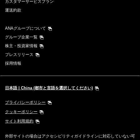
復路出発日および時間帯
カスタマーサービスプラン
運送約款
日付を選択
ANAグループについて
時間帯指定なし
グループ企業一覧
株主・投資家情報
経由地および乗り継ぎ所要時間を追加する
プレスリリース
採用情報
1人
日本語 | China (都市と言語を選択してください)
プライバシーポリシー
プロモーションコードについて
クッキーポリシー
サイト利用規約
前後3日の運賃を検索
外部サイトの場合はアクセシビリティガイドラインに対応していない可
・表示金額は選択いただいた条件でのもっともおトクな運賃となりま