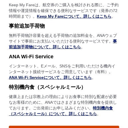
Keep My Fareは、航空券のご購入を検討される際に、ご予約
情報や運賃情報を確保できる便利なサービスです（発券の72
時間前まで）。
Keep My Fareについて、詳しくはこちら
。
事前追加手荷物
無料手荷物許容量を超える手荷物の追加料金を、ANAウェブ
サイトで事前にお支払いいただける便利なサービスです。
事
前追加手荷物について、詳しくはこちら
。
ANA Wi-Fi Service
インターネット、Eメール、SNSをご利用いただける機内イ
ンターネット接続サービスをご用意しています（有料）。
ANA Wi-Fi Serviceについて、詳しくはこちら
。
特別機内食（スペシャルミール）
健康上または宗教上の理由によりお食事に特別な配慮が必要
なお客様のために、ANAではさまざまな特別機内食を提供し
ております。ご出発前にお申し込みください。
特別機内食
（スペシャルミール）について、詳しくはこちら
。