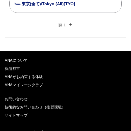
東京(全て)/Tokyo (All)[TYO]
複数都市で検索
閉じる
エコノミークラス
開く
往復で異なるクラスで検索
運賃タイプ指定なし
ご利用条件
ANAについて
往路出発日および時間帯
就航都市
日付を選択
ANAがお約束する体験
ANAマイレージクラブ
時間帯指定なし
お問い合わせ
技術的なお問い合わせ（推奨環境）
経由地および乗り継ぎ所要時間を追加する
サイトマップ