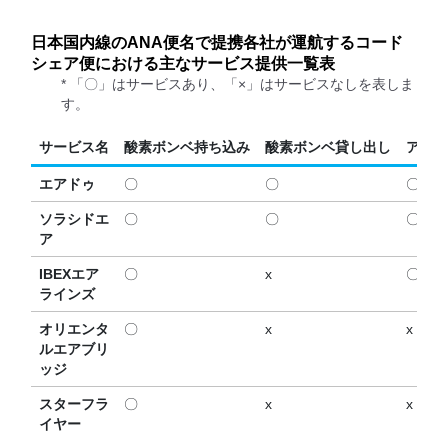
日本国内線のANA便名で提携各社が運航するコード
シェア便における主なサービス提供一覧表
* 「〇」はサービスあり、「×」はサービスなしを表しま
す。
サービス名
酸素ボンベ持ち込み
酸素ボンベ貸し出し
アシス
エアドゥ
〇
〇
〇
ソラシドエ
〇
〇
〇
ア
IBEXエア
〇
x
〇
ラインズ
オリエンタ
〇
x
x
ルエアブリ
ッジ
スターフラ
〇
x
x
イヤー