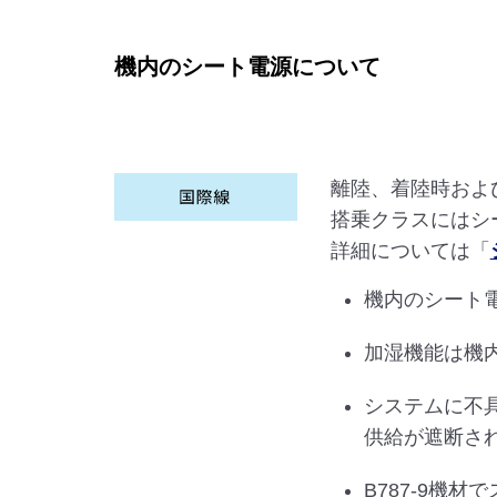
機内のシート電源について
離陸、着陸時およ
搭乗クラスにはシ
詳細については「
機内のシート
加湿機能は機
システムに不
供給が遮断さ
B787-9機材