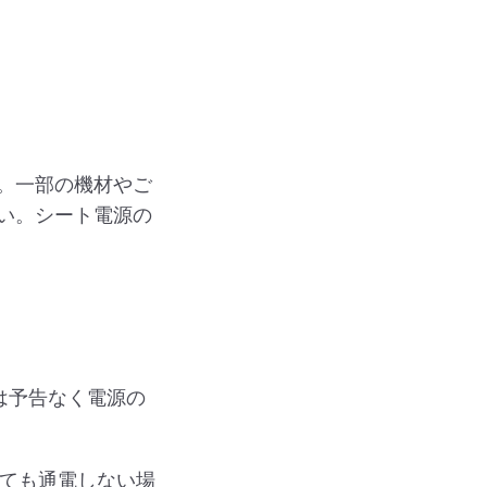
。一部の機材やご
い。シート電源の
。
は予告なく電源の
頂いても通電しない場