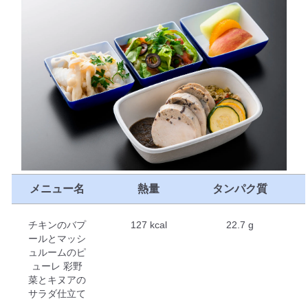
メニュー名
熱量
タンパク質
チキンのバプ
127 kcal
22.7 g
ールとマッシ
ュルームのピ
ューレ 彩野
菜とキヌアの
サラダ仕立て