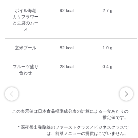
ボイル海老
92 kcal
2.7 g
カリフラワー
と豆腐のムー
ス
玄米ブール
82 kcal
1.0 g
フルーツ盛り
28 kcal
0.4 g
合わせ
この表示値は日本食品標準成分表の計算による一食あたりの
推定値です。
* 深夜帯出発路線のファーストクラス／ビジネスクラスで
は、前菜メニューの提供はございません。