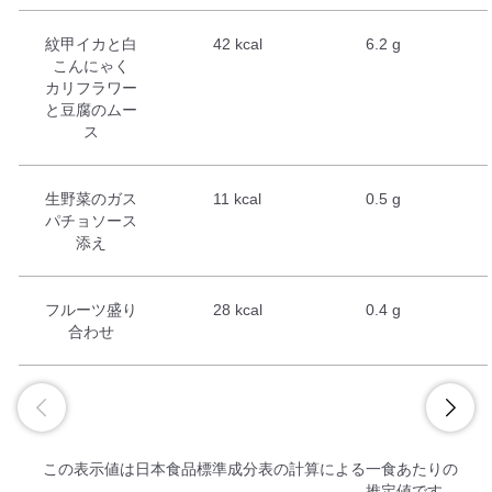
紋甲イカと白
42 kcal
6.2 g
こんにゃく
カリフラワー
と豆腐のムー
ス
生野菜のガス
11 kcal
0.5 g
パチョソース
添え
フルーツ盛り
28 kcal
0.4 g
合わせ
この表示値は日本食品標準成分表の計算による一食あたりの
推定値です。