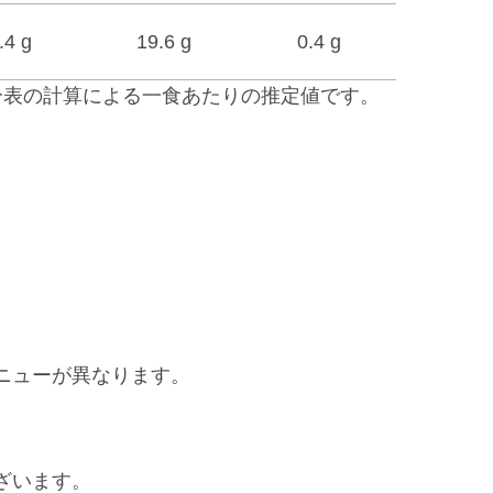
.4 g
19.6 g
0.4 g
分表の計算による一食あたりの推定値です。
。
ニューが異なります。
ざいます。