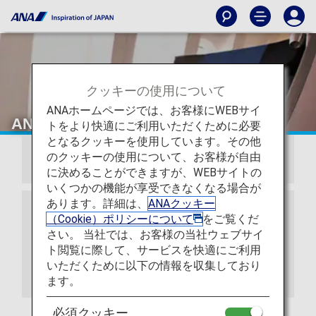
クッキーの使用について
ANAホームページでは、お客様にWEBサイ
ANA国内線アップグレード特典
トをより快適にご利用いただくために必要
となるクッキーを使用しています。その他
のクッキーの使用について、お客様が自由
ご注意
に決めることができますが、WEBサイトの
いくつかの機能が享受できなくなる場合が
あります。詳細は、
ANAクッキー
2026年5月19日以降のご搭乗分から、日本国内線の
（Cookie）ポリシーについて
をご覧くだ
予約検索画面での表記を従来の「プレミアムクラ
さい。 当社では、お客様の当社ウェブサイ
ス」・「普通席」から、「ファーストクラス（プレ
ト閲覧に際して、サービスを快適にご利用
ミアムクラス）」・「エコノミークラス」へ変更い
いただくために以下の情報を収集しており
たしました。なお、当表記変更に伴うサービスの変
更はございません。
ます。
必須クッキー