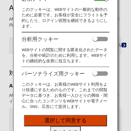
ANA国内線アップグレード特典
このクッキーは、WEBサイトの一般的な動作の
ために必要です。お客様が安全にフライトを予
ANAマイレージクラブ会員およびその登録者は、ANA日本国
約したり、ログイン状態を継続できるようにし
内線のアップグレードでマイルをご利用になれます。
ます。
分析用クッキー
ご利用条件
必要マイルチャート
お申し込み方
WEBサイトの閲覧に関する匿名化されたデータ
を、分析や統計のために利用します。WEBサイ
トの継続的な改善に役立ちます。
対象便
パーソナライズ用クッキー
このクッキーは、お客様のWEBサイト利用をよ
ANA日本国内線
り快適にするためのものです。これまでの閲覧
ANA便名でご予約されたANAグループ運航便（ANA・ANAウ
データに基づき、お客様一人ひとりの興味・関
心に合ったコンテンツをWEBサイトや電子メー
イングス）が対象です。
ル、SNS、広告にて提供します。
アップグレード対象運賃（エコノミークラ
選択して同意する
ス）