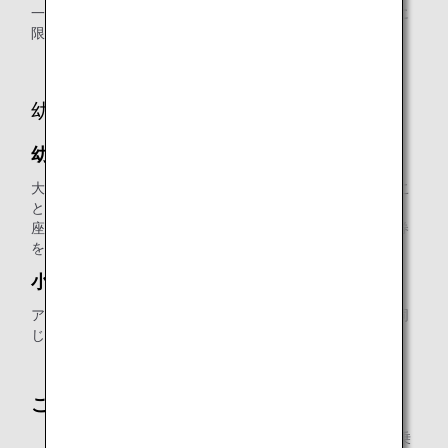
一度お申し込みいただいたアップグレード特典はご予約便に
限り有効です。
幼児・小児のご利用
幼児（2歳未満のお子様）
大人1人につき1名まで、大人のひざの上にお乗りいただくこ
とで無料でご利用いただけます。
座席をご利用の場合は、アップグレード対象運賃にて航空券
をご購入の上、大人と同じマイル数が必要です。
小児（2歳以上12歳未満のお子様）
アップグレード対象運賃にて航空券をご購入の上、大人と同
じマイル数が必要です。
* 第1区間のご搭乗日の年齢が適用になります。
ご注意
プレミアムメンバーご本人様がご自身のマイルでご搭乗