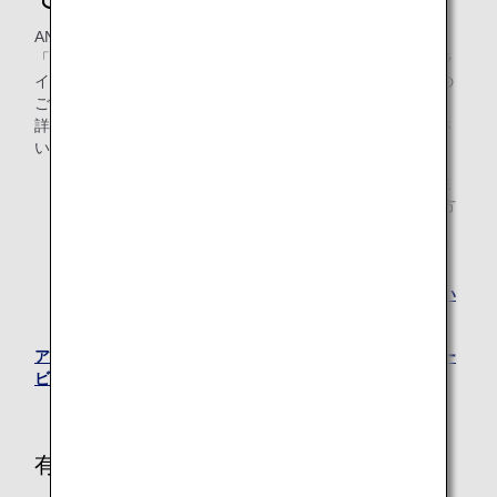
て*
ANA「ダイヤモンドサービス」・「プラチナサービス」・
「ブロンズサービス」各メンバーおよび、ANAスーパーフラ
イヤーズ会員のお客様は、ANAアップグレードポイントでの
ご利用も承ります。
詳しくは、ANAプレミアムメンバーサービスをご確認くださ
い。
* アップグレードポイントのご提供は2026年度のプレミ
アムメンバーならびにスーパーフライヤーズ本会員の方
へのご提供をもって終了いたします。
2026年度にご提供したアップグレードポイントは2027
年3月31日までご利用いただけます。
詳しくは
アップグレードポイントのサービス終了につい
て
をご確認ください。
アップグレードポイントとは（ANAプレミアムメンバーサー
ビス）
有効期間