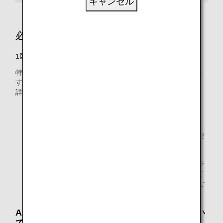
キャンセル
必要マイル数
1区間4,000マイルから
特典交換に必要なマイル数は、ご利用区間によって異なりま
す。
詳細は「
必要マイルチャート
」をご確認ください。
必要マイル数とは、1区間あたりとなり、特典ご利用区
間の合計マイル数とは異なります。
あらかじめ特典をご利用になる全区間のご購入済み航空
券（アップグレード前のクラス）をご用意ください。
ANAカードファミリーマイルおよびANAマイレージクラ
ブファミリーアカウントサービス（AFA）に参加されて
いるご家族は、特典交換に必要なマイル数を合算してご
利用いただけます。
ANAアップグレードポイントでのご利用につい