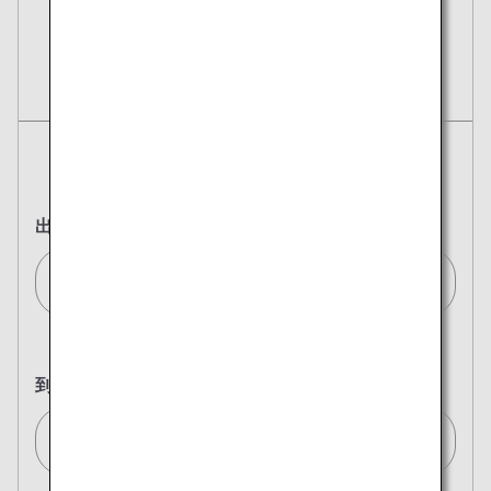
予約
航空券
往復
片道
出発地
マドリード/Madrid[MAD]
到着地
東京(全て)/Tokyo (All)[TYO]
複数都市で検索