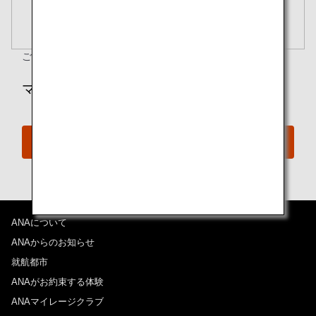
閉じる
エコノミークラス
開く
往復で異なるクラスで検索
運賃タイプ指定なし
ご質問がありますか？
ご予約の手続きを確認
ご利用条件
マイルでのご予約をご希望ですか？
往路出発日および時間帯
特典予約
日付を選択
時間帯指定なし
経由地および乗り継ぎ所要時間を追加する
ANAについて
ANAからのお知らせ
就航都市
復路出発日および時間帯
ANAがお約束する体験
ANAマイレージクラブ
日付を選択