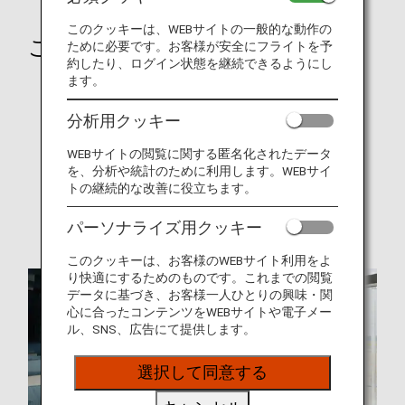
このクッキーは、WEBサイトの一般的な動作の
ご旅行の前に
ために必要です。お客様が安全にフライトを予
約したり、ログイン状態を継続できるようにし
ます。
就航都市
オンラインチェックイン
分析用クッキー
手荷物
WEBサイトの閲覧に関する匿名化されたデータ
を、分析や統計のために利用します。WEBサイ
旅CUBE（空港アクセス検索）
トの継続的な改善に役立ちます。
各国の特別なお知らせ
パーソナライズ用クッキー
このクッキーは、お客様のWEBサイト利用をよ
り快適にするためのものです。これまでの閲覧
データに基づき、お客様一人ひとりの興味・関
心に合ったコンテンツをWEBサイトや電子メー
ル、SNS、広告にて提供します。
選択して同意する