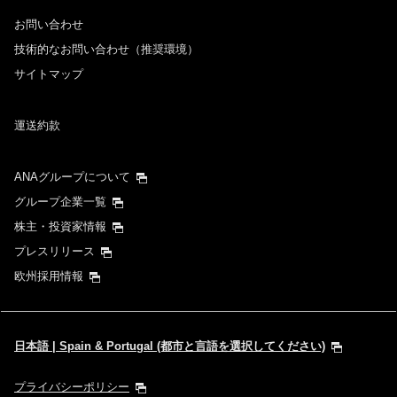
お問い合わせ
時間帯指定なし
技術的なお問い合わせ（推奨環境）
サイトマップ
経由地および乗り継ぎ所要時間を追加する
運送約款
1人
ANAグループについて
グループ企業一覧
株主・投資家情報
プレスリリース
プロモーションコードについて
欧州採用情報
前後3日の運賃を検索
・表示金額は選択いただいた条件でのもっともおトクな運賃となりま
日本語 | Spain & Portugal (都市と言語を選択してください)
す。
・表示金額と空席状況は最新ではない場合があります。[検索する]ボタ
ンより最新の空席照会結果をご確認ください。
プライバシーポリシー