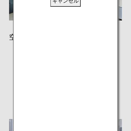
キャンセル
空港
空港でのご搭乗手続きと自動チェックイン機
ラウンジ
空港と都市に関する情報
ご搭乗手続き
顔認証による搭乗手続きについて
フライトの遅延と欠航