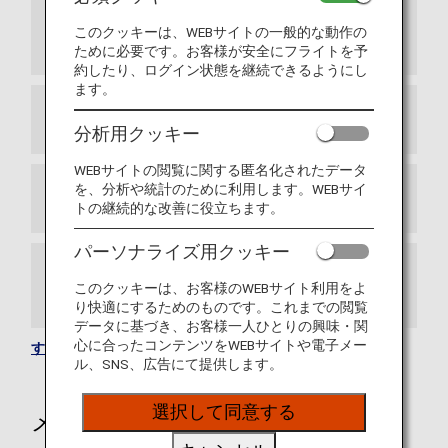
提携航空会社情報スイスインターナショナル
エアラインズが日本とスイス間の新路線を開
このクッキーは、WEBサイトの一般的な動作の
通しました
ために必要です。お客様が安全にフライトを予
約したり、ログイン状態を継続できるようにし
ます。
アドリア航空（JP）との提携終了について
分析用クッキー
WEBサイトの閲覧に関する匿名化されたデータ
を、分析や統計のために利用します。WEBサイ
ANAマイレージクラブご利用条件の更新
トの継続的な改善に役立ちます。
パーソナライズ用クッキー
ANA国際線プレミアムエコノミーの特典の予
このクッキーは、お客様のWEBサイト利用をよ
約を開始しました。
り快適にするためのものです。これまでの閲覧
データに基づき、お客様一人ひとりの興味・関
心に合ったコンテンツをWEBサイトや電子メー
すべてのお知らせを見る
ル、SNS、広告にて提供します。
選択して同意する
メールサービスのご案内