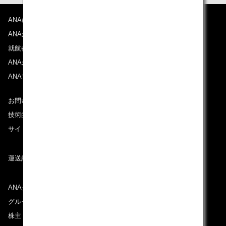
ANAについて
ANAからのお知らせ
就航都市
ANAがお約束する体験
ANAマイレージクラブ
お問い合わせ
技術的なお問い合わせ（推奨環境）
サイトマップ
運送約款
ANAグループについて
グループ企業一覧
株主・投資家情報