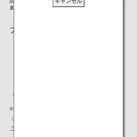
キャンセル
細は
「ライフソリューションサービス利用が多い方のステイ
タス獲得条件」
をご覧ください。
プレミアムメンバーステイタス
「ブロンズサービス」メンバー
年間プレミアムポイント: 30,000
（うちANAグループ運航便ご利用分 15,000）
「ブロンズサービス」メンバー特典はこちら