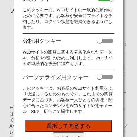
このクッキーは、WEBサイトの一般的な動作の
プレミアムポイント
ために必要です。お客様が安全にフライトを予
1年間で獲得したプレミアムポイントに応じて、翌年度
約したり、ログイン状態を継続できるようにし
のプレミアムステイタスを決定いたします。
ます。
毎年1月から12月に獲得したプレミアムポイントの数に
分析用クッキー
応じて翌年度のステイタスが決定し、4月から1年間にわ
たって「プレミアムメンバーサービス」をお楽しみいた
WEBサイトの閲覧に関する匿名化されたデータ
だけます。
を、分析や統計のために利用します。WEBサイ
トの継続的な改善に役立ちます。
プレミアムポイントは、マイルとは別に積算され、お客
様のご搭乗時のマイル数、ご予約クラス、運賃種別など
パーソナライズ用クッキー
に応じて、計算されます。
このクッキーは、お客様のWEBサイト利用をよ
プレミアムポイントについて、詳しくはこちらをご覧く
り快適にするためのものです。これまでの閲覧
ださい
。
データに基づき、お客様一人ひとりの興味・関
心に合ったコンテンツをWEBサイトや電子メー
日本発行のANAカードをお持ちのANAマイレージクラブ会員
ル、SNS、広告にて提供します。
は、飛行機のご利用による獲得プレミアムポイントに加え
て、ライフソリューションサービスの利用数とANAカード・
選択して同意する
ANA Pay決済額を合わせた3つの条件を全て達成することでプ
レミアムメンバーステイタスを獲得することもできます。詳