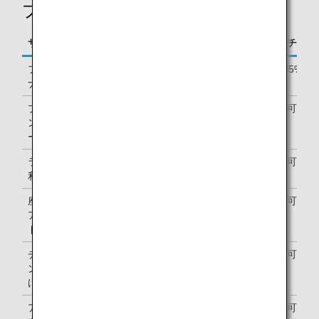
プレミアムメンバー向け限定特典
サービス / 特典
「ブロンズサービス」メンバー
「プラチナサ
フライトボー
最大55%
最大105%
ナスマイル
プレミアムメ
ご利用可能
ご利用可能
ンバー専用サ
ービスデスク
ラウンジのご
ご利用可能（マイルまたはアッ
ご利用可能
利用
プグレードポイントを使用）
座席クラスの
ご利用可能
ご利用可能
アップグレー
ド
チェックイ
ご利用可能
ご利用可能
ン・手荷物受
け取りの優先
アップグレー
ご利用可能
ご利用可能