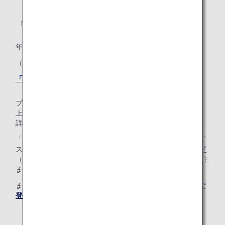
「ダイヤモンドサービス」メンバー
年間プレミアムポイント: 100,000
（うちANAグループ運航便ご利用分 50,000）
「ダイヤモンドサービス」メンバー特典はこちら
プレミアムメンバーのステイタスを問わず、100万マイル以
上に到達すると限定サービスや特典をご利用いただけます。
詳しくは
ミリオンマイラープログラム
をご覧ください。
「ダイヤモンドサービス」メンバーまたは「プラチナサービ
ス」メンバーのお客様は、
ANAスーパーフライヤーズカード
（年会費有料）をお申し込みいただけます。*日本国内に居住
または住所をお持ちである必要があります。
まだANAマイレージクラブ会員でない場合は、
こちらからご
登録ください。