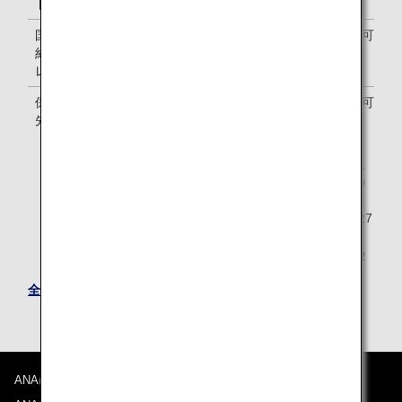
ドポイント
国際線優先予
-
ご利用可能
約・アップグ
レード特典
保安検査の優
-
ご利用可能
先
アップグレードポイントのご提供は2026年度のプレミ
アムメンバーならびにスーパーフライヤーズ本会員の
方へのご提供をもって終了いたします。
2026年度にご提供したアップグレードポイントは2027
年3月31日までご利用いただけます。
詳しくは
アップグレードポイントのサービス終了につ
いて
をご確認ください。
全てのプレミアムメンバー特典はこちら
ANAについて