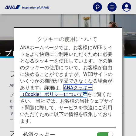
クッキーの使用について
ANAホームページでは、お客様にWEBサイ
プレミアムメンバーサービス
トをより快適にご利用いただくために必要
となるクッキーを使用しています。その他
のクッキーの使用について、お客様が自由
プレミアムメンバーサービス
に決めることができますが、WEBサイトの
いくつかの機能が享受できなくなる場合が
ANAをご利用いただくほど、特典がより豪華に！
あります。詳細は、
ANAクッキー
（Cookie）ポリシーについて
をご覧くだ
プレミアムメンバーのお客様には、ご旅行をより一層充実し
さい。 当社では、お客様の当社ウェブサイ
たものとするために、さまざまな特典をご用意しておりま
ト閲覧に際して、サービスを快適にご利用
す。メンバーシップステイタス（ブロンズ・プラチナ・ダイ
ヤモンド）をランクアップさせて、より多くの特典や限定サ
いただくために以下の情報を収集しており
ービスでお楽しみください。
ます。
プレミアムメンバーシップについて
必須クッキー