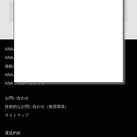
30条 準拠法・裁判管轄
ANAについて
ANAからのお知らせ
就航都市
ANAがお約束する体験
ANAマイレージクラブ
お問い合わせ
技術的なお問い合わせ（推奨環境）
サイトマップ
運送約款