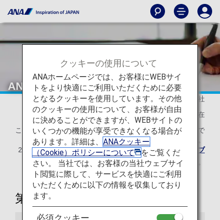
クッキーの使用について
ANAホームページでは、お客様にWEBサイ
ANAマイレージクラブ会員規約
トをより快適にご利用いただくために必要
となるクッキーを使用しています。その他
全日本空輸株式会社
のクッキーの使用について、お客様が自由
2026年5月19日現在
に決めることができますが、WEBサイトの
いくつかの機能が享受できなくなる場合が
このANAマイレージクラブ会員規約は、2026年11月30日まで
の適用です。
あります。詳細は、
ANAクッキー
2026年12月1日以降の内容は改定後の
ANAマイレージクラブ
（Cookie）ポリシーについて
をご覧くだ
会員規約
をご確認ください。
さい。 当社では、お客様の当社ウェブサイ
ト閲覧に際して、サービスを快適にご利用
いただくために以下の情報を収集しており
ます。
第1章 総則
必須クッキー