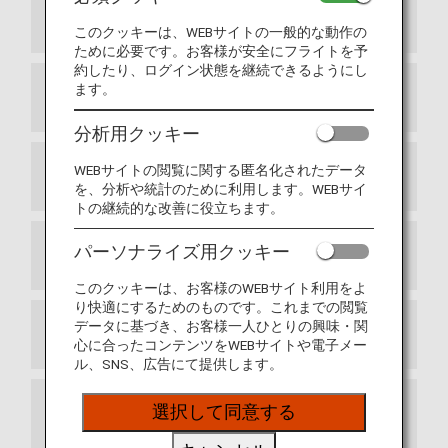
1条 目的
このクッキーは、WEBサイトの一般的な動作の
ために必要です。お客様が安全にフライトを予
約したり、ログイン状態を継続できるようにし
ます。
2条 定義
分析用クッキー
WEBサイトの閲覧に関する匿名化されたデータ
3条 入会
を、分析や統計のために利用します。WEBサイ
トの継続的な改善に役立ちます。
パーソナライズ用クッキー
4条 会員資格の発効
このクッキーは、お客様のWEBサイト利用をよ
り快適にするためのものです。これまでの閲覧
データに基づき、お客様一人ひとりの興味・関
5条 会員カードの使用
心に合ったコンテンツをWEBサイトや電子メー
ル、SNS、広告にて提供します。
選択して同意する
6条 提携航空会社、提携会社によって提供さ
れるサービス