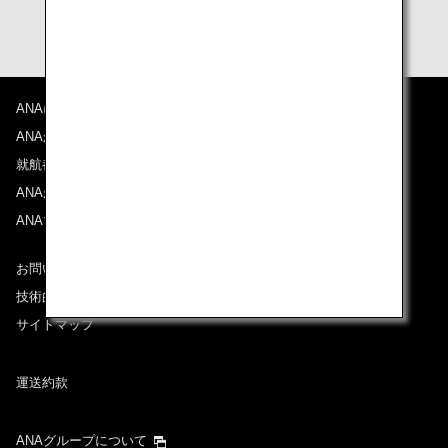
ェックイン画面から座席指定をご利用いただけます。
ANAについて
ANAからのお知らせ
就航都市
ANAがお約束する体験
ANAマイレージクラブ
お問い合わせ
技術的なお問い合わせ（推奨環境）
サイトマップ
運送約款
ANAグループについて