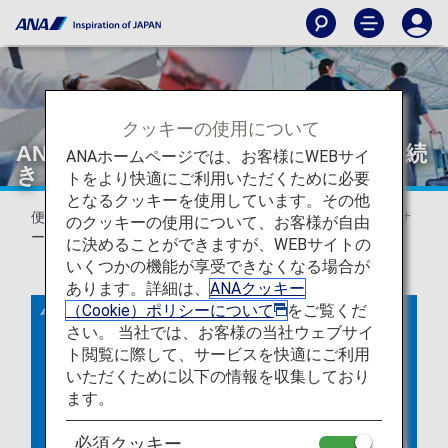
クッキーの使用について
ANAオンラインチェックイン・搭乗手続
ANAホームページでは、お客様にWEBサイ
き（国内線・国際線）
トをより快適にご利用いただくために必要
となるクッキーを使用しています。その他
便出発の24時間前から、搭乗手続きと搭乗券発行ができるサ
のクッキーの使用について、お客様が自由
ービスです。
に決めることができますが、WEBサイトの
いくつかの機能が享受できなくなる場合が
あります。詳細は、
ANAクッキー
（Cookie）ポリシーについて
をご覧くだ
さい。 当社では、お客様の当社ウェブサイ
ト閲覧に際して、サービスを快適にご利用
いただくために以下の情報を収集しており
ます。
必須クッキー