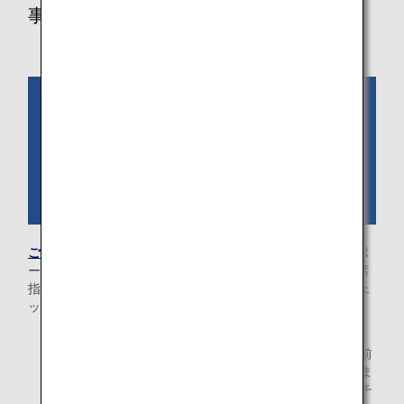
事前に必要情報をご登録いただく場合
ご予約情報を検索
いただき、予約内容の確認画面からパスポ
ート情報・入国情報（国際線のみ）、メールアドレス、座席
指定をご登録ください。ご旅程の出発時刻の24時間前にチェ
ックインのご案内メールが送付されます。
* ご購入いただいた運賃により事前座席指定が可能で
す。国際線を含む旅程をお持ちの場合、出発の48時間前
まで、国内線旅程の場合、出発の24時間前までにお済ま
せください。24時間を切っている場合は、オンラインチ