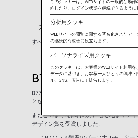
このクッキーは、WEBサイトの一般的な動
約したり、ログイン状態を継続できるように
分析用クッキー
チェックインからご搭乗・ご到着ま
WEBサイトの閲覧に関する匿名化されたデー
の継続的な改善に役立ちます。
すべての座席で快適にお過ごしいただけま
パーソナライズ用クッキー
このクッキーは、お客様のWEBサイト利用
データに基づき、お客様一人ひとりの興味・
B777-200 / B787-9 /
ル、SNS、広告にて提供します。
B777-200、B787-9、B787-1
となる13.3インチのタッチパネル式パー
またどのような体格の方にも心地よくフィ
デザイン賞を受賞しました。
* B777-200装着のパーソナルモニタ