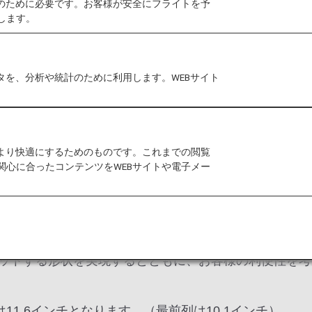
作のために必要です。お客様が安全にフライトを予
します。
で
シート
お飲み物
Wi-Fi・エンタ
タを、分析や統計のために利用します。WEBサイト
す。
をより快適にするためのものです。これまでの閲覧
関心に合ったコンテンツをWEBサイトや電子メー
 B787-10
0にはトヨタ紡織株式会社と共同開発したシートを導入してい
ソナルモニターを装着しました。（最前列は10.1インチ）
ットする形状を実現するとともに、お客様の利便性を考慮
ーは11.6インチとなります。（最前列は10.1インチ）