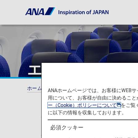
エコノミークラ
ホーム
ご利用ガイド
エコノミークラスの
ANAホームページでは、お客様にWE
用について、お客様が自由に決めること
ー（Cookie）ポリシーについて
をご覧
に以下の情報を収集しております。
* 2026年5月19日以降のご搭乗
トクラス（プレミアムクラス）」・「
必須クッキー
せん。