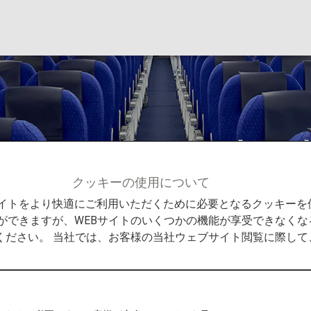
スのシート（日本国
クッキーの使用について
シート（日本国内線）
Bサイトをより快適にご利用いただくために必要となるクッキー
ができますが、WEBサイトのいくつかの機能が享受できなくな
ください。 当社では、お客様の当社ウェブサイト閲覧に際し
分から、日本国内線の予約検索画面での表記を従来の「プレ
エコノミークラス」へ変更いたしました。なお、当表記