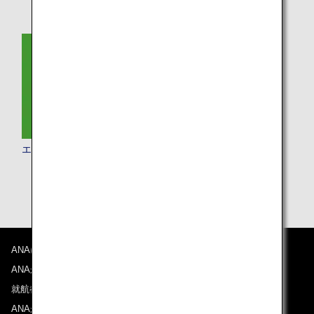
エコノミークラス
ANAについて
ANAからのお知らせ
就航都市
ANAがお約束する体験