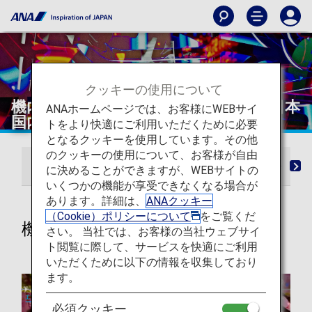
クッキーの使用について
機内エンターテインメントとWi-Fi（日本
ANAホームページでは、お客様にWEBサイ
国内線）
トをより快適にご利用いただくために必要
となるクッキーを使用しています。その他
のクッキーの使用について、お客様が自由
機内エンターテインメント
ANA Wi-Fi Service
に決めることができますが、WEBサイトの
いくつかの機能が享受できなくなる場合が
あります。詳細は、
ANAクッキー
（Cookie）ポリシーについて
をご覧くだ
機内エンターテインメント
さい。 当社では、お客様の当社ウェブサイ
ト閲覧に際して、サービスを快適にご利用
いただくために以下の情報を収集しており
ます。
必須クッキー