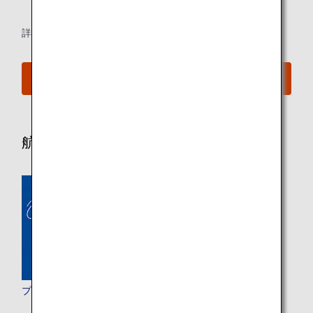
* 当サービスのご利用対象者には制限がございます。
詳細はeライブラリの紹介ページにてご確認ください。
eライブラリ
航空機および機内サービスに関する情報
プレミアムクラス