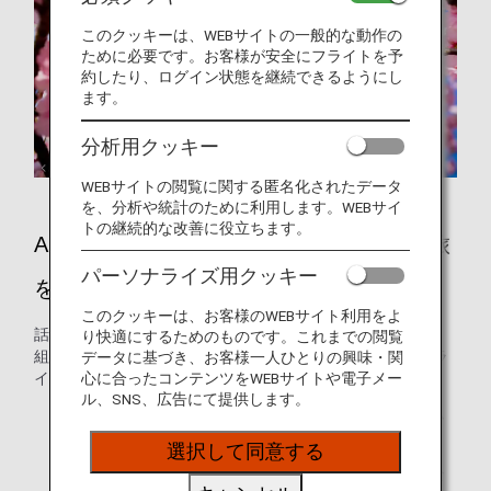
このクッキーは、WEBサイトの一般的な動作の
ために必要です。お客様が安全にフライトを予
約したり、ログイン状態を継続できるようにし
ます。
分析用クッキー
WEBサイトの閲覧に関する匿名化されたデータ
を、分析や統計のために利用します。WEBサイ
トの継続的な改善に役立ちます。
ANAの機内エンターテインメントで空の旅
パーソナライズ用クッキー
をもっと楽しく
このクッキーは、お客様のWEBサイト利用をよ
話題の最新作から名作の映画、人気ドラマやバラエティ番
り快適にするためのものです。これまでの閲覧
組、アニメーション、オーディオコンテンツなど、豊富なラ
データに基づき、お客様一人ひとりの興味・関
心に合ったコンテンツをWEBサイトや電子メー
インアップでお届けします。
ル、SNS、広告にて提供します。
* 一部機体では月初は前月の、月末は翌月のプログラム
となる場合がございます。
選択して同意する
* 作品によっては、フライト時間内に視聴を終了できな