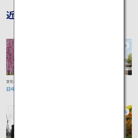
近隣の観光地
福島
福島
文化
体験
日中線のしだれ桜
会津藩校 日新館
福島
福島