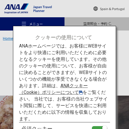
Spain & Portugal
空席照会・予約
メニュー
クッキーの使用について
Home
東北エリア
喜多方ラーメン
ANAホームページでは、お客様にWEBサイ
トをより快適にご利用いただくために必要
食
福島
となるクッキーを使用しています。その他
喜多方ラーメン
のクッキーの使用について、お客様が自由
おすすめの旅
に決めることができますが、WEBサイトの
いくつかの機能が享受できなくなる場合が
あります。詳細は、
ANAクッキー
旅のアイデア
（Cookie）ポリシーについて
をご覧くだ
さい。 当社では、お客様の当社ウェブサイ
ト閲覧に際して、サービスを快適にご利用
行き先
いただくために以下の情報を収集しており
ます。
必須クッキー