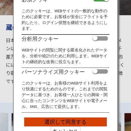
旅のお役立ち情報
このクッキーは、WEBサイトの一般的な動作の
ために必要です。お客様が安全にフライトを予
ANA サービス
約したり、ログイン状態を継続できるようにし
蔵の町・ラーメンの町喜多方
ます。
分析用クッキー
日本三大ラーメンの一つとも言われている喜多方ラーメ
閉じる
ンは、醤油ベーススープの色合いや風味が店によって千
WEBサイトの閲覧に関する匿名化されたデータ
差万別。麺は「平打ち熟成多加水麺」と呼ばれ、一般的
を、分析や統計のために利用します。WEBサイ
トの継続的な改善に役立ちます。
には麺の幅が約4mmの太麺で、水分を多く含ませじっく
パーソナライズ用クッキー
り寝かせてつくるのでコシと独特の縮れがあるのが特徴
です。
このクッキーは、お客様のWEBサイト利用をよ
り快適にするためのものです。これまでの閲覧
データに基づき、お客様一人ひとりの興味・関
心に合ったコンテンツをWEBサイトや電子メー
ル、SNS、広告にて提供します。
選択して同意する