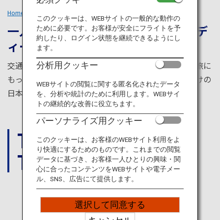
旅のお役立ち情報
Home
あなたらしい旅のスタイル
Solo Travellers
このクッキーは、WEBサイトの一般的な動作の
一人旅で見つける自分しか知らないデ
ために必要です。お客様が安全にフライトを予
ANA サービス
約したり、ログイン状態を継続できるようにし
ィープな日本
ます。
交通インフラが充実し、安全でクリーンな日本は一人旅に
分析用クッキー
閉じる
もってこい。四季、食、絶景、歴史、文化、あなただけの
WEBサイトの閲覧に関する匿名化されたデータ
日本を見つけましょう。
を、分析や統計のために利用します。WEBサイ
トの継続的な改善に役立ちます。
パーソナライズ用クッキー
THINGS
このクッキーは、お客様のWEBサイト利用をよ
り快適にするためのものです。これまでの閲覧
TO DO
データに基づき、お客様一人ひとりの興味・関
心に合ったコンテンツをWEBサイトや電子メー
ル、SNS、広告にて提供します。
JAPAN'S
選択して同意する
HIDDEN GEMS