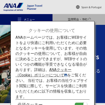
Spain & Portugal
空席照会・予約
メニュー
クッキーの使用について
ANAホームページでは、お客様にWEBサイ
トをより快適にご利用いただくために必要
となるクッキーを使用しています。その他
あなたらしい
旅のスタイル
のクッキーの使用について、お客様が自由
Solo Travellers
おすすめの旅
に決めることができますが、WEBサイトの
いくつかの機能が享受できなくなる場合が
一人だからこそ味わえる
あります。詳細は、
ANAクッキー
旅のアイデア
（Cookie）ポリシーについて
をご覧くだ
旅の醍醐味
さい。 当社では、お客様の当社ウェブサイ
ト閲覧に際して、サービスを快適にご利用
行き先
いただくために以下の情報を収集しており
ます。
必須クッキー