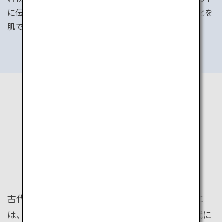
に伝統文化が息づいています。その土地ならではの文化を
肌で感じてください。
KANSAI
HISTORY
古代の都があった京都、奈良のある関西エリアに
は、歴史的建造物がたくさんあります。古の時代に