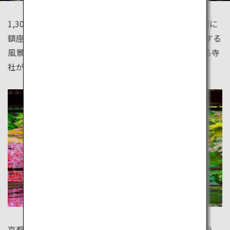
1,300年の歴史を誇る伏見稲荷の千本鳥居、美しい庭園に
鎮座する金色に輝く金閣寺、どれも美しい日本を代表する
風景です。京都には数えきれないほど、美しい歴史ある寺
社があります。
京都よりもっと古い都、奈良は町全体が世界遺産のよう。