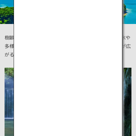
樹齢数千年の屋久杉や苔むす森に覆われた屋久島、流氷や
多様な動植物の楽園・知床、手つかずのブナの原生林が広
がる白神山地。大自然を五感で味わってください。