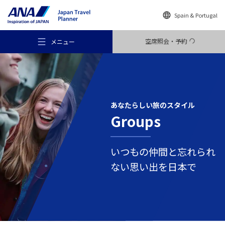
Spain & Portugal
空席照会・予約
メニュー
あなたらしい
旅のスタイル
Groups
おすすめの旅
いつもの仲間と
忘れられ
旅のアイデア
ない思い出を日本で
行き先