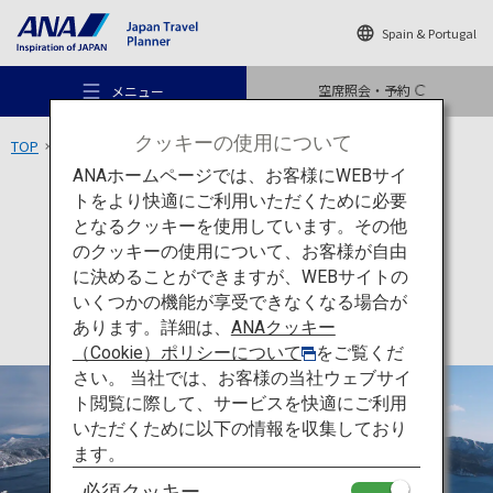
Spain & Portugal
空席照会・予約
メニュー
クッキーの使用について
TOP
北海道エリア
摩周湖
ANAホームページでは、お客様にWEBサイ
トをより快適にご利用いただくために必要
アクティビティ
北海道
となるクッキーを使用しています。その他
摩周湖
のクッキーの使用について、お客様が自由
おすすめの旅
に決めることができますが、WEBサイトの
いくつかの機能が享受できなくなる場合が
あります。詳細は、
ANAクッキー
旅のアイデア
（Cookie）ポリシーについて
をご覧くだ
さい。 当社では、お客様の当社ウェブサイ
ト閲覧に際して、サービスを快適にご利用
行き先
いただくために以下の情報を収集しており
ます。
必須クッキー