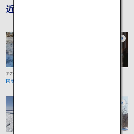
近隣の観光地
道東
道東
アクティビティ
文化
阿寒湖
博物館網走監獄
道東
道東