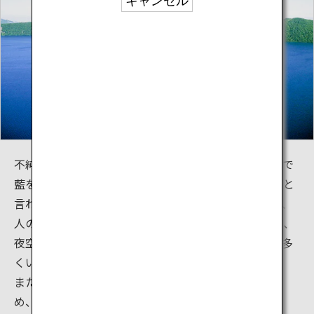
キャンセル
不純物をほとんど含まない聖なる水が作り出す、まるで
藍を流したかのような独特の深い青は「摩周ブルー」と
言われています。摩周湖の水はただ美しいだけでなく、
人の心にたとえるならば、まさに「純真な水」。また、
夜空の星も絶景であり、摩周星紀行ツアーの参加者も多
くいます。
また、摩周湖周辺は、その素晴しい自然を保護するた
め、国立公園の中でも特別保護地区に指定されていま