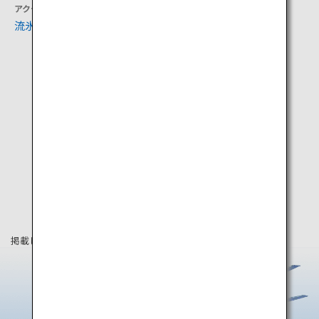
アクティビティ
アクティビティ
流氷観光砕氷船おーろら
SL冬の湿原号
掲載している情報は2019年8月時点の情報です。