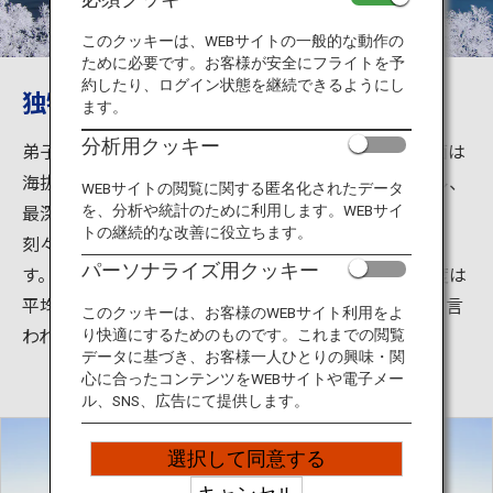
旅のお役立ち情報
このクッキーは、WEBサイトの一般的な動作の
ために必要です。お客様が安全にフライトを予
ANA サービス
約したり、ログイン状態を継続できるようにし
独特の深い青は「摩周ブルー」
ます。
分析用クッキー
弟子屈町から11km、川湯温泉から12kmにあり、湖面は
閉じる
海抜351ｍ、周囲約20km、面積19.2平方キロメートル、
WEBサイトの閲覧に関する匿名化されたデータ
最深211.4ｍの世界一級の透明度を誇るカルデラ湖は、
を、分析や統計のために利用します。WEBサイ
トの継続的な改善に役立ちます。
刻々として変わる湖面の変化が訪れる人々を魅了しま
パーソナライズ用クッキー
す。湖の周囲は300～400ｍの絶壁に囲まれ、その斜度は
平均45度もあり、これほど険しい湖岸は他にはないと言
このクッキーは、お客様のWEBサイト利用をよ
われています。
り快適にするためのものです。これまでの閲覧
データに基づき、お客様一人ひとりの興味・関
心に合ったコンテンツをWEBサイトや電子メー
ル、SNS、広告にて提供します。
選択して同意する