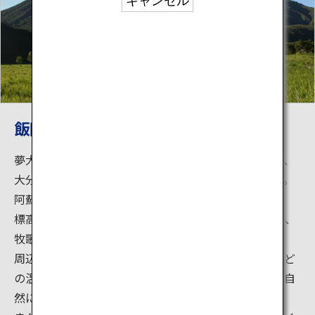
キャンセル
飯田高原
夢大吊橋、龍門の滝、飯田高原、たくさんの温泉など、
大分県九重町には観光スポットが多く点在しています。
阿蘇くじゅう国立公園内に位置する飯田高原です。
標高800mから1,200mにかけてゆるやかな丘陵が続き、
牧歌的な風景が広がっています。
周辺には、寒の地獄温泉、筌の口温泉、長者原温泉など
の温泉が随所に点在し、旅館や立ち寄り湯、牧場など自
然に触れ合える施設があります。