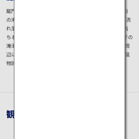
龍門の滝は松木川沿いの竜門寺の境内にある滝で1段目
の滝は高さ20m，幅40mで深い滝壷があり、滝壺から流
れ落ちる2段目の滝は安山岩の岩壁を滑るように流れ落
ちる約50ｍの滝になっています。この2段目の滝が絶好の
滝滑りになっており、夏には若者や子供達の歓声が滝周
辺にこだましにぎわいます。夏の滝滑りはこの地方の風
物詩です。
観光地詳細