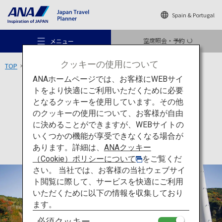
Spain & Portugal
空席照会・予約
メニュー
クッキーの使用について
TOP
九州エリア
九重“夢”大吊橋
ANAホームページでは、お客様にWEBサイ
トをより快適にご利用いただくために必要
アクティビティ
大分
となるクッキーを使用しています。その他
九重“夢”大吊橋
のクッキーの使用について、お客様が自由
おすすめの旅
に決めることができますが、WEBサイトの
いくつかの機能が享受できなくなる場合が
あります。詳細は、
ANAクッキー
旅のアイデア
（Cookie）ポリシーについて
をご覧くだ
さい。 当社では、お客様の当社ウェブサイ
ト閲覧に際して、サービスを快適にご利用
行き先
いただくために以下の情報を収集しており
ます。
必須クッキー