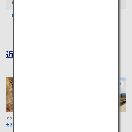
Webサイト
http://www.yumeooturihashi.com/
近隣の観光地
大分
大分
アクティビティ
アクティビティ
九酔渓
タデ原湿原