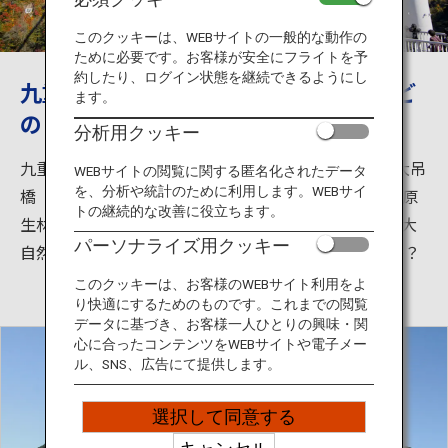
旅のお役立ち情報
このクッキーは、WEBサイトの一般的な動作の
ために必要です。お客様が安全にフライトを予
ANA サービス
約したり、ログイン状態を継続できるようにし
九重の夢大吊橋は日本一。龍門の滝など
ます。
の自然など観光スポットが豊富
分析用クッキー
閉じる
九重”夢”大吊橋は長さ390ｍ、高さ173ｍの日本一の大吊
WEBサイトの閲覧に関する匿名化されたデータ
を、分析や統計のために利用します。WEBサイ
橋（歩行者専用）です。橋からは震動の滝と九酔渓の原
トの継続的な改善に役立ちます。
生林が一望でき、四季折々の渓谷美が堪能できます。大
パーソナライズ用クッキー
自然を感じるために、一度訪れてはいかがでしょうか？
このクッキーは、お客様のWEBサイト利用をよ
り快適にするためのものです。これまでの閲覧
データに基づき、お客様一人ひとりの興味・関
心に合ったコンテンツをWEBサイトや電子メー
ル、SNS、広告にて提供します。
選択して同意する