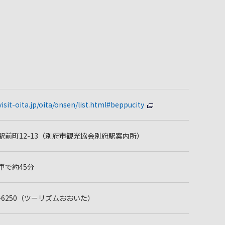
isit-oita.jp/oita/onsen/list.html#beppucity
駅前町12-13（別府市観光協会別府駅案内所）
車で約45分
536-6250（ツーリズムおおいた）