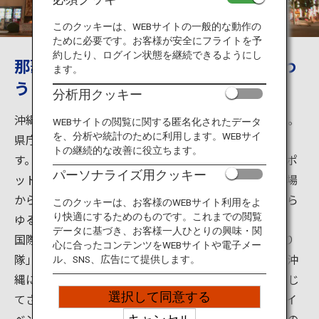
旅のお役立ち情報
このクッキーは、WEBサイトの一般的な動作の
ために必要です。お客様が安全にフライトを予
ANA サービス
約したり、ログイン状態を継続できるようにし
那覇市中心部にある商店街の魅力を味わ
ます。
う
分析用クッキー
閉じる
沖縄の魅力は美しいビーチと離島だけではありません。
WEBサイトの閲覧に関する匿名化されたデータ
を、分析や統計のために利用します。WEBサイ
県庁所在地である那覇市にも数々の観光名所がありま
トの継続的な改善に役立ちます。
す。那覇市国際通り商店街は、那覇を代表する観光スポ
パーソナライズ用クッキー
ットのひとつ。沖縄の郷土料理やお土産品が買える市場
から、今風のカフェ、漫画やアニメの専門店まで、あら
このクッキーは、お客様のWEBサイト利用をよ
ゆるお店がそろっています。
り快適にするためのものです。これまでの閲覧
データに基づき、お客様一人ひとりの興味・関
国際通りでは、8月上旬開催の「一万人のエイサー踊り
心に合ったコンテンツをWEBサイトや電子メー
隊」や５年に一度の「世界のウチナーンチュ大会」（沖
ル、SNS、広告にて提供します。
縄にルーツを持つ日系人の集い）をはじめ、年間を通じ
選択して同意する
てさまざまな文化的催しも行われています。こうしたイ
ベントも大きな魅力となり、国際通りは日本最南端県の