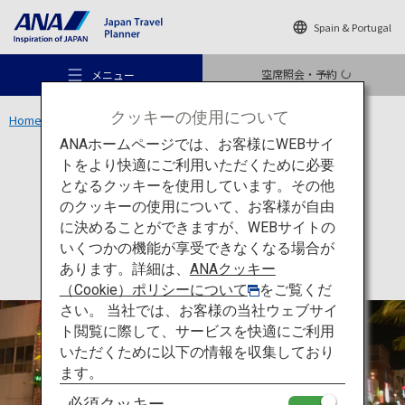
Spain & Portugal
空席照会・予約
メニュー
クッキーの使用について
Home
沖縄エリア
那覇市国際通り
ANAホームページでは、お客様にWEBサイ
トをより快適にご利用いただくために必要
買い物
沖縄
となるクッキーを使用しています。その他
那覇市国際通り
のクッキーの使用について、お客様が自由
おすすめの旅
に決めることができますが、WEBサイトの
いくつかの機能が享受できなくなる場合が
あります。詳細は、
ANAクッキー
旅のアイデア
（Cookie）ポリシーについて
をご覧くだ
さい。 当社では、お客様の当社ウェブサイ
ト閲覧に際して、サービスを快適にご利用
行き先
いただくために以下の情報を収集しており
ます。
必須クッキー