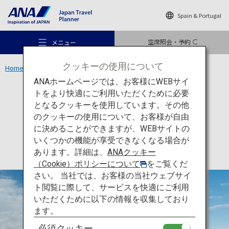
Spain & Portugal
空席照会・予約
メニュー
クッキーの使用について
Home
関東エリア
東京タワー
ANAホームページでは、お客様にWEBサイ
トをより快適にご利用いただくために必要
アクティビティ
東京
となるクッキーを使用しています。その他
東京タワー
のクッキーの使用について、お客様が自由
おすすめの旅
に決めることができますが、WEBサイトの
いくつかの機能が享受できなくなる場合が
あります。詳細は、
ANAクッキー
旅のアイデア
（Cookie）ポリシーについて
をご覧くだ
さい。 当社では、お客様の当社ウェブサイ
ト閲覧に際して、サービスを快適にご利用
行き先
いただくために以下の情報を収集しており
ます。
必須クッキー