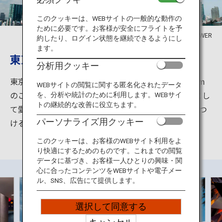
旅のお役立ち情報
このクッキーは、WEBサイトの一般的な動作の
ために必要です。お客様が安全にフライトを予
ANA サービス
©TOKYO TOWER
約したり、ログイン状態を継続できるようにし
ます。
東京のシンボル 東京タワー
分析用クッキー
閉じる
東京のシンボルと言えば、「東京タワー」。高さ333m
WEBサイトの閲覧に関する匿名化されたデータ
のこのタワーは1958年の開業以来、東京のシンボルとし
を、分析や統計のために利用します。WEBサイ
トの継続的な改善に役立ちます。
て愛されています。昼間・夜間問わず人々の心を惹きつ
パーソナライズ用クッキー
ける東京タワーは、東京観光の必見スポットです。
このクッキーは、お客様のWEBサイト利用をよ
り快適にするためのものです。これまでの閲覧
データに基づき、お客様一人ひとりの興味・関
心に合ったコンテンツをWEBサイトや電子メー
ル、SNS、広告にて提供します。
選択して同意する