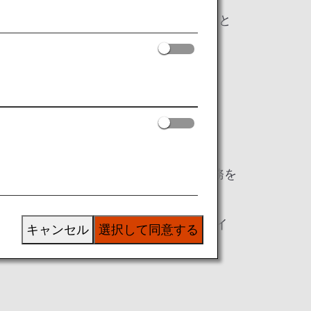
え行動を起こすきっかけを得ることを目的と
にご登壇いただきました。
リテールマネージャーアシスタント業務を
に、独自に展開されている消費者インサイ
キャンセル
選択して同意する
だきました。