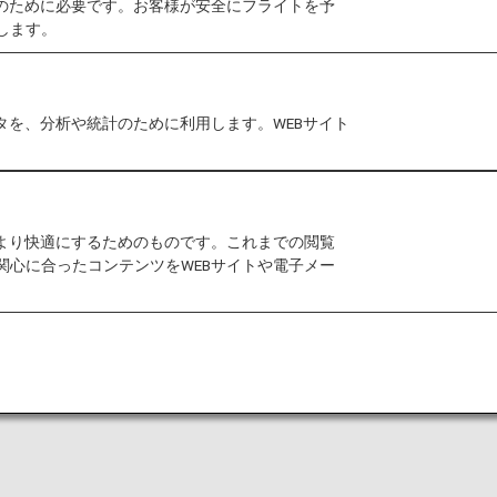
作のために必要です。お客様が安全にフライトを予
します。
ラム。社外から講師をお招きし、ESGを自分事として捉
タを、分析や統計のために利用します。WEBサイト
しを一緒に考えよう
株式会社 カントリーサステナビリティマネージャー）
をより快適にするためのものです。これまでの閲覧
関心に合ったコンテンツをWEBサイトや電子メー
途で入社した後、マーケティング・マネジメント業務、
れています。
ープル・アンド・プラネット・ポジティブ」 をベース
な暮らしを一緒に考えよう」というテーマでお話しいた