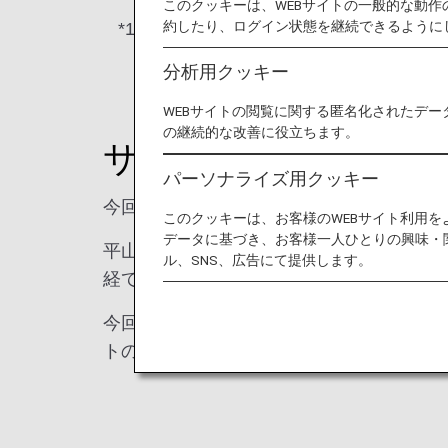
このクッキーは、WEBサイトの一般的な動
約したり、ログイン状態を継続できるように
*1.
2023年度より新設した社内フォー
しています。
分析用クッキー
WEBサイトの閲覧に関する匿名化されたデー
の継続的な改善に役立ちます。
サステナブルな暮ら
パーソナライズ用クッキー
今回は、平山絵梨さん（イケア・ジャパン
このクッキーは、お客様のWEBサイト利用
データに基づき、お客様一人ひとりの興味・
平山さんはイケア・ジャパン株式会社に中
ル、SNS、広告にて提供します。
経て、現在サステナビリティ推進担当をさ
今回はイケアのサステナビリティ戦略「ピ
トの結果を踏まえながら、「サステナブル