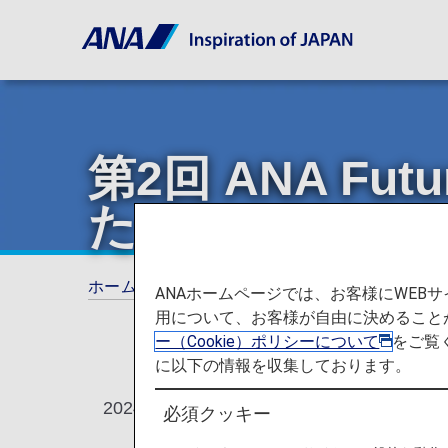
第2回 ANA Fu
た！
ホーム
ANAからのお知らせ
ANA Future 
ANAホームページでは、お客様にWE
用について、お客様が自由に決めること
ー（Cookie）ポリシーについて
をご覧
に以下の情報を収集しております。
2024年2月、第2回 ANA Future P
必須クッキー