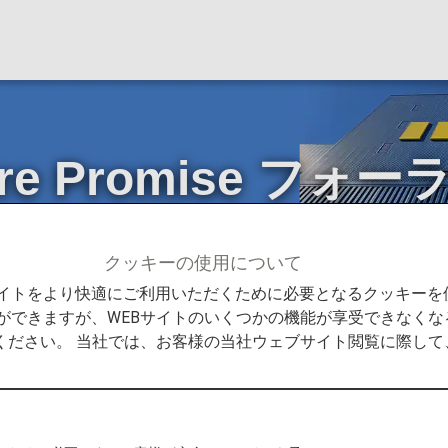
ture Promise 
クッキーの使用について
Promise
第2回 ANA Future Promise フォーラムを開催しま
Bサイトをより快適にご利用いただくために必要となるクッキー
ができますが、WEBサイトのいくつかの機能が享受できなくな
ください。 当社では、お客様の当社ウェブサイト閲覧に際し
romise フォーラム*1を開催し、対面・オンライン合わせて