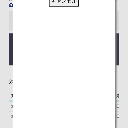
キャンセル
のご案内
をご覧ください。
お知らせ
価格改定のお知らせ：2025年9月16日販売分より、
有料ラウンジサービスのご利用料金を変更いたしま
す。改定後の料金につきましては、「
ご利用料金
」
をご確認ください。
対象について
対象と受付期限
ANAウェブサイト（事前申し込み）
空港カ
対象空港
成田/羽田/ホノルル空港
成田/羽
対象フライト
成田/羽田/ホノルル発 ANA運航国際
成田/羽
線
線