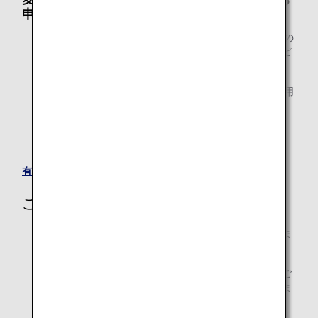
申し込みをされない場合
すでにご購入されたEMDがご利用条件および有効期限の
範囲内であれば、別のフライトでの有料ラウンジサービ
スご利用が可能です。
ご購入済みのEMD（電子証票）を別のフライトでご利用
される場合は、ご搭乗便の出発時間の24時間前までに、
ANAお問い合わせ窓口にて承ります。
ご購入後の払い戻しはできません。
有料サービスのEMDについて
ご利用条件
ご利用いただける空港ラウンジの席数には限りがありま
す。
ラウンジのご利用は、各出発便の空港カウンターでのご
搭乗手続きが完了し、保安検査場を通過した後に限りま
す。