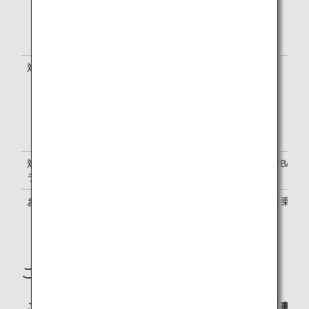
NH便名のご利用に限ります。
他航空会社とのコードシェア便
を除きます。
対象航空券
航空券番号が205で始まる航空券
-
（メキシコサイトでのご購入を除
く）
特典航空券をご利用の場合、本
特典はご利用いただけません。
対象のご予約ク
Y/B/M/U/H/Q/V/W/S
Y/B/M/U
ラス
お申込み期間
航空券購入後～出発予定時刻の24時
搭乗開
間前まで
ご利用料金
ご利用料金・お申し込み・お支払い
ANAウェブサイト（事前