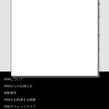
搭乗手続きカウンターの営業開始時刻については、こち
らでご確認ください。
お申し込み時にお受け取りになったお客様控えは、実際
にラウンジをご利用になるまで大切に保管してくださ
い。
混雑時はご利用になるラウンジを指定させていただく場
合があります。
満席の場合は、ご利用いただけないことがあります。詳
しくは空港のANA係員にお尋ねください。
ANAについて
ANAからのお知らせ
就航都市
ANAがお約束する体験
ANAマイレージクラブ