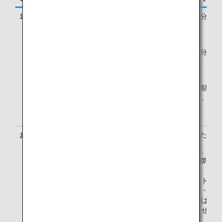
1名様あたりのご利用料金
2025年9月15日購入分まで*
成田/羽田 8,000円
（税込）
ホノルル 80米ドル
2025年9月16日購入分から
成田/羽田 8,800円
ホノルル 80米ドル
大人と小児は同額。大
する幼児は無料。
お支払い方法
クレジットカードまたはPay
中国サイトでは、支付
（Alipay）・銀聯カ
用になれます。
中国・韓国・ベトナム
ネシア・インド・マレ
トルコサイトではPayp
利用いただけません。