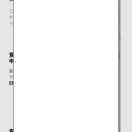
ご搭乗の国際線出発時間の24時間前までに、ANAウェブサイ
ト上でのご変更が可能です。空港カウンターでのご変更は承
っておりません。
ご搭乗クラス、ご搭乗日、ご搭乗便を変更された場合、
既にお申し込み済みの有料ラウンジサービスのご利用申
請は取り消されます。
変更先のフライトで有料ラウンジサービスをお
申し込みされる場合
新たに有料ラウンジサービスをご購入いただき、変更前のフ
ライトですでにご購入いただいた有料ラウンジサービスの
EMD（電子証票）
は払い戻しいたします。
払い戻しの処理が完了しましたら、eメールにてご連絡
いたします。
この処理には、1～2日かかる場合がございます。
* 2025年9月16日以降にご変更の手続きをされる場合
は、新料金が適用されます。
変更先のフライトで有料ラウンジサービスのお