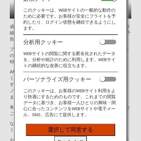
このクッキーは、WEBサイトの一般的な動作の
ために必要です。お客様が安全にフライトを予
約したり、ログイン状態を継続できるようにし
成田・羽田・ホノルル（ダニエル.K.イノウエ国際）空港国際
ます。
線の「ANA LOUNGE」のイメージです。ご提供サービスは予
告なく変更となる場合があります。
分析用クッキー
プライベートな空間で出発前の時間を有効活用。シェフ特製
WEBサイトの閲覧に関する匿名化されたデータ
の料理とドリンクを楽しみながら、空港での時間を快適で、
を、分析や統計のために利用します。WEBサイ
特別な体験に。
トの継続的な改善に役立ちます。
ANAウェブサイトでラウンジ利用料を事前にお支払いいただ
くことで、対象ラウンジをお得な料金でご利用いただけま
パーソナライズ用クッキー
す。有料ラウンジは、日本の羽田空港と成田空港に加え、ホ
このクッキーは、お客様のWEBサイト利用をよ
ノルルのダニエル・K・イノウエ国際空港でご利用いただけ
り快適にするためのものです。これまでの閲覧
ます。
データに基づき、お客様一人ひとりの興味・関
各ラウンジ内ではお飲物やWi-Fiなど、さまざまなサービスを
心に合ったコンテンツをWEBサイトや電子メー
ご提供しております。
ル、SNS、広告にて提供します。
なお、ANA SUITE LOUNGEは対象外となりますのでご注意
選択して同意する
ください。
お食事メニューやサービスの詳細につきましては、
ラウンジ