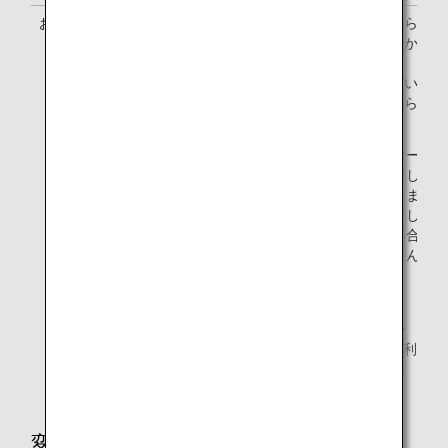
お申し込み方法
ANAウェブサイトから航
入後、予約完了画面からお
ください。
すでにご予約されているお
「予約詳細」画面からお申
ださい。
有料ラウンジサービス
のお客様、お申し込み
付期限にあてはまらな
様、およびお申し込み
に達している場合は、
みいただけません。
*1.
2025年9月15日以前にご購入済みの有料ラウンジサー
ビスについては、9月16日以降もご購入時の料金でご利
用いただけます。ご購入後の変更については、新料金
が適用される場合がございます。詳細については、
「変更」をご確認ください。
変更