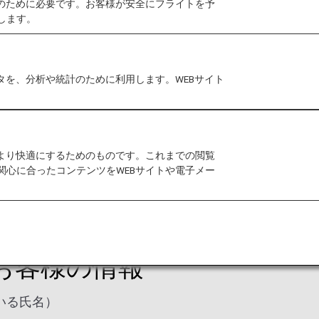
作のために必要です。お客様が安全にフライトを予
します。
国上空を通過する便の民間航空機の保安強化を目的に導
で照合するものです。当プログラム導入により、各航空
タを、分析や統計のために利用します。WEBサイト
時間前までに
*
予約記録に登録を行うことが義務付けられ
発券時のどちらか早い方までに情報の登録がされていな
さい。
ていない場合は、ご予約が解約となる可能性があります
をより快適にするためのものです。これまでの閲覧
関心に合ったコンテンツをWEBサイトや電子メー
合は、予約時点で登録が必要です。
お客様の情報
いる氏名）