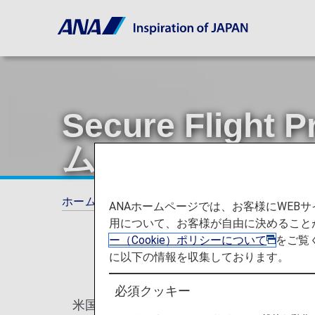
Secure Fli
ム）について
ホーム
旅の計画とご予約
Secure Fli
ANAホームページでは、お客様にWE
用について、お客様が自由に決めること
ー（Cookie）ポリシーについて
をご覧
に以下の情報を収集しております。
必須クッキー
米国運輸保安局（TSA）の求めにより、2009