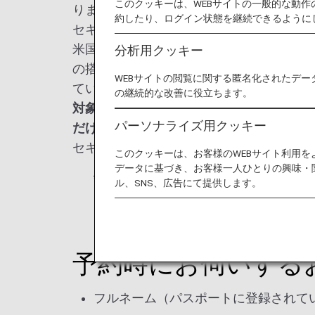
このクッキーは、WEBサイトの一般的な動
ります。
約したり、ログイン状態を継続できるように
セキュアフライトプログラムとは？
米国離発着便と米国運輸保安局の定める米
分析用クッキー
の搭乗者情報とウォッチリストを予約段階
WEBサイトの閲覧に関する匿名化されたデー
ている搭乗者情報をお伺いし、出発の72
の継続的な改善に役立ちます。
対象フライトに対し出発72時間前または
パーソナライズ用クッキー
だけない場合がございますのでご注意くだ
セキュアフライトプログラムの登録がされ
このクッキーは、お客様のWEBサイト利用
データに基づき、お客様一人ひとりの興味・
*
出発の72時間以内に予約をされる場
ル、SNS、広告にて提供します。
予約時にお伺いする
フルネーム（パスポートに登録されて