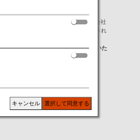
入されるプログラムで、TSAが各航空会社
会社は予約の際、プログラムに必要とされ
ています。
い場合は、発券ができないおよびご搭乗いた
。
キャンセル
選択して同意する