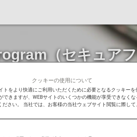
ght Program（セ
クッキーの使用について
ght Program（セキュアフライトプログラム）について
Bサイトをより快適にご利用いただくために必要となるクッキー
ができますが、WEBサイトのいくつかの機能が享受できなくな
ください。 当社では、お客様の当社ウェブサイト閲覧に際し
年10月31日ご予約分からSecure Flight Progr