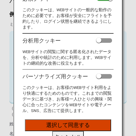
パスポート表記と入力例
このクッキーは、WEBサイトの一般的な動作の
例1
ために必要です。お客様が安全にフライトを予
約したり、ログイン状態を継続できるようにし
ミドルネームがない場合
ます。
分析用クッキー
WEBサイトの閲覧に関する匿名化されたデータ
を、分析や統計のために利用します。WEBサイ
トの継続的な改善に役立ちます。
パーソナライズ用クッキー
このクッキーは、お客様のWEBサイト利用をよ
り快適にするためのものです。これまでの閲覧
データに基づき、お客様一人ひとりの興味・関
心に合ったコンテンツをWEBサイトや電子メー
（パスポートイメージ）
ル、SNS、広告にて提供します。
（入力）
姓：SORANO
選択して同意する
名：HANAKO