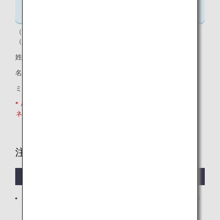
（パスポートイメージ）
（入力）
姓：DELACRUZ
名：MARIA
ミドルネーム：SANTOS
* パスポートにミドルネームの項目がある場合のみ、ミドル
ネーム欄に入力してください。
注意が必要なケース
ご結婚などにより、姓が変更になった場合
旧姓のパスポートをご利用の場合は、旧姓でご入力くださ
い。