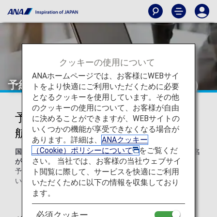
クッキーの使用について
ANAホームページでは、お客様にWEBサイ
予約時の氏名入力について(国際航空券)
トをより快適にご利用いただくために必要
となるクッキーを使用しています。その他
のクッキーの使用について、お客様が自由
予約時の氏名入力について（国際
に決めることができますが、WEBサイトの
いくつかの機能が享受できなくなる場合が
航空券）
あります。詳細は、
ANAクッキー
（Cookie）ポリシーについて
をご覧くだ
国際線ご利用時は、渡航書類（例 パスポート）名と航空券名
さい。 当社では、お客様の当社ウェブサイ
が一致しないとご搭乗いただけません。
ト閲覧に際して、サービスを快適にご利用
予約時の氏名入力はパスポート名と完全一致させてくださ
い。​
いただくために以下の情報を収集しており
ます。
必須クッキー