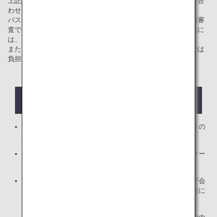
上記の条件から外れてしまう場合は、お電話でANAまでお問い合
わせください。
パスポート名と航空券名で記載方法に相違がある場合、出入国審
査でその相違について質問される可能性があります。その場合に
は、お客様ご自身で説明いただく必要がございます。
また、これに起因する問題が生じた場合の諸費用など、ANAでは
負担致しかねます。
ANAマイレージクラブカードとパスポート
のお名前表記が異なる場合
カード名とパスポート名が一致するように事前にお手続きの
うえ、ご予約ください。
カード名の変更はANAマイレージクラブ・サービスセンター
にて承っております。
パスポートをお持ちでない場合は、ANAマイレージクラブ会
員にご登録の英字姓名とご搭乗者氏名が一致するよう事前に
お手続きのうえ、ご予約ください。