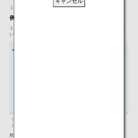
キャンセル
ミドルネーム：空欄
例2
ミドルネームはあるが、パスポートにミドルネームの欄がな
い場合
（パスポートイメージ）
（入力）
姓：SEEDALL