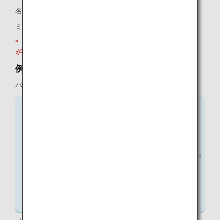
名：SCOTT ROBERT
ミドルネーム：空欄
* ミドルネームをお持ちでも、パスポートにミドルネーム欄
がない場合は、名欄に入力してください。
例3
パスポートに称号が記載されている場合