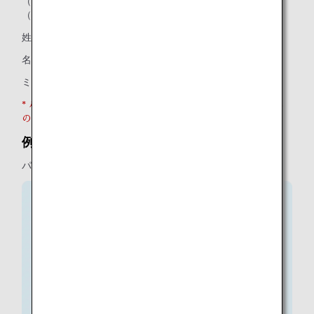
（パスポートイメージ）
（入力）
姓：POSHNASWADIWONG
名：MATHANIDA
ミドルネーム：空欄
* パスポートにタイトルの記載がありますが、姓欄・名欄へ
の入力は不要です。
例4
パスポートにミドルネームの欄がある場合