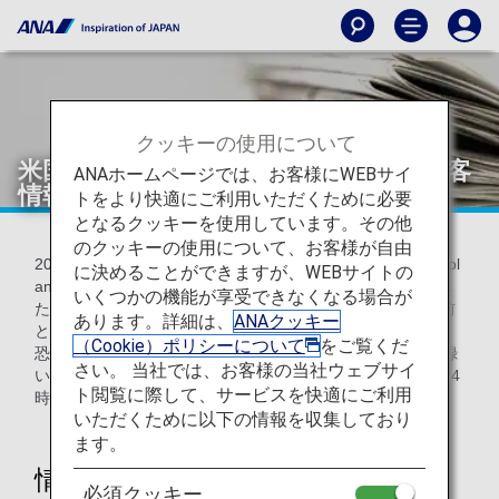
クッキーの使用について
米国行き路線における米国CDCへの旅客
ANAホームページでは、お客様にWEBサイ
情報提供について
トをより快適にご利用いただくために必要
となるクッキーを使用しています。その他
のクッキーの使用について、お客様が自由
2025年11月25日より米国CDC（Centers for Disease Control
に決めることができますが、WEBサイトの
and Prevention）へのお客様情報の提供項目が変更されまし
いくつかの機能が享受できなくなる場合が
たが、システムの改修が完了するまでの間、引き続き変更前
あります。詳細は、
ANAクッキー
と同様にお客様情報の入力が必要になります。
（Cookie）ポリシーについて
をご覧くだ
恐れ入りますが、出発前日までに、
ご予約情報
へご登録
さい。 当社では、お客様の当社ウェブサイ
いただくか、または、
オンラインチェックイン
（出発24
ト閲覧に際して、サービスを快適にご利用
時間前～）の際にご入力をお願いいたします。
いただくために以下の情報を収集しており
ます。
情報提供項目
必須クッキー