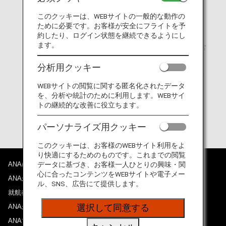
氏名
このクッキーは、WEBサイトの一般的な動作の
ために必要です。お客様が安全にフライトを予
米国住所：ストリート番号/市町/州/ZIP CODE 必須
約したり、ログイン状態を継続できるようにし
ます。
電話番号 1：米国滞在時に繋がる第一連絡先（国番号含
む）
分析用クッキー
電話番号 2：職場/自宅などの緊急連絡先（国番号含む）
WEBサイトの閲覧に関する匿名化されたデータ
E-mail：米国滞在時に使用可能な E-mail アドレス
を、分析や統計のために利用します。WEBサイ
トの継続的な改善に役立ちます。
生年月日
パーソナライズ用クッキー
このクッキーは、お客様のWEBサイト利用をよ
り快適にするためのものです。これまでの閲覧
ANAについて
データに基づき、お客様一人ひとりの興味・関
心に合ったコンテンツをWEBサイトや電子メー
ANAからのお知らせ
ル、SNS、広告にて提供します。
就航都市
ANAがお約束する体験
選択して同意する
ANAマイレージクラブ