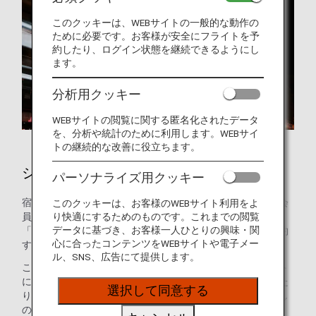
このクッキーは、WEBサイトの一般的な動作の
ために必要です。お客様が安全にフライトを予
約したり、ログイン状態を継続できるようにし
ます。
分析用クッキー
WEBサイトの閲覧に関する匿名化されたデータ
を、分析や統計のために利用します。WEBサイ
トの継続的な改善に役立ちます。
シカゴのホテル
パーソナライズ用クッキー
宿泊施設のご予約はお済みですか？ANAマイレージクラブ会
このクッキーは、お客様のWEBサイト利用をよ
り快適にするためのものです。これまでの閲覧
員のお客様は、世界の約100万軒のホテルが利用できる
データに基づき、お客様一人ひとりの興味・関
「ANAワールドホテル」サービスを使って、ホテルをご予約
心に合ったコンテンツをWEBサイトや電子メー
することができます。
ル、SNS、広告にて提供します。
このサービスを使えば、ANAマイレージクラブのアカウント
にログインして最適なホテルを選ぶだけで、マイルを貯めた
選択して同意する
り使ったりできます。ご家族でプール付きのホテルをお探し
の方も、ご出張のニーズにお応えするホテルをお探しの方