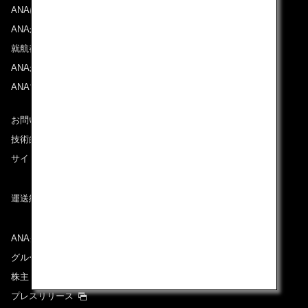
ANAについて
ANAからのお知らせ
就航都市
ANAがお約束する体験
ANAマイレージクラブ
お問い合わせ
技術的なお問い合わせ（推奨環境）
サイトマップ
運送約款
ANAグループについて
グループ企業一覧
株主・投資家情報
プレスリリース