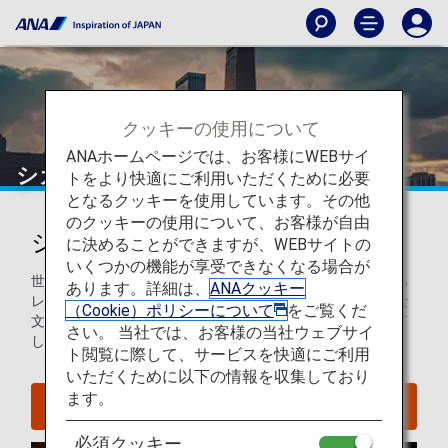
クッキーの使用について
ANAホームページでは、お客様にWEBサイ
シカゴ
トをより快適にご利用いただくために必要
となるクッキーを使用しています。その他
のクッキーの使用について、お客様が自由
シカゴを知ろう
に決めることができますが、WEBサイトの
いくつかの機能が享受できなくなる場合が
世界的に有名な建築物、美術館、博物館から、賑わいのある
あります。詳細は、
ANAクッキー
レストラン、バー、音楽シーンなど、豊かな歴史と現代的な
（Cookie）ポリシーについて
をご覧くだ
文化を併せ持つシカゴは、すべての旅行者を楽しませ、魅了
さい。 当社では、お客様の当社ウェブサイ
してくれることでしょう。
ト閲覧に際して、サービスを快適にご利用
いただくために以下の情報を収集しており
ます。
シカゴへのフライトを探す
必須クッキー