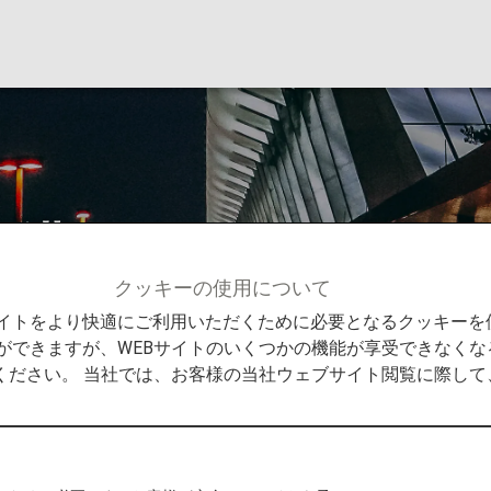
空港
クッキーの使用について
情報
杭州 - 蕭山国際空港
Bサイトをより快適にご利用いただくために必要となるクッキー
ができますが、WEBサイトのいくつかの機能が享受できなくな
ください。 当社では、お客様の当社ウェブサイト閲覧に際し
港からの発着
的地までの役立つ情報をご紹介します。