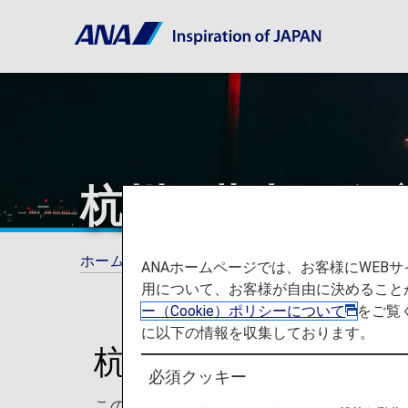
杭州 - 蕭山国際
ホーム
ご旅行の準備
空港と都市に関する
ANAホームページでは、お客様にWE
用について、お客様が自由に決めること
ー（Cookie）ポリシーについて
をご覧
に以下の情報を収集しております。
杭州 - 蕭山国際空
必須クッキー
このページでは、杭州蕭山国際空港から目