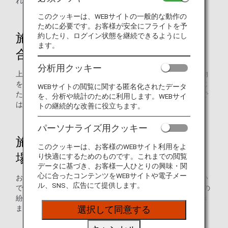
れる場合もございますのでご留意ください。
このクッキーは、WEBサイトの一般的な動作の
ために必要です。お客様が安全にフライトを予
施錠して手荷物をお預けになる場
約したり、ログイン状態を継続できるようにし
ます。
合
分析用クッキー
上記内容をご留意の上、貴重品、高価品等は含まず、手荷物
をお預けください。なお、米国当局による検査によって生じ
WEBサイトの閲覧に関する匿名化されたデータ
た手荷物（鍵部分も含む）の破損・没収については、ANAで
を、分析や統計のために利用します。WEBサイ
は免責とさせていただきますので予めご了承ください。
トの継続的な改善に役立ちます。
パーソナライズ用クッキー
施錠せずに手荷物をお預けになる
このクッキーは、お客様のWEBサイト利用をよ
場合
り快適にするためのものです。これまでの閲覧
データに基づき、お客様一人ひとりの興味・関
心に合ったコンテンツをWEBサイトや電子メー
お預けになる手荷物の中には、貴重品、高価品等は含まない
ル、SNS、広告にて提供します。
でください。紛失等の可能性もございます。 なお、内容物の
紛失については、原則としてANAでは免責とさせていただき
ますので予めご了承ください。
選択して同意する