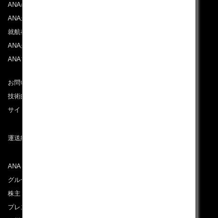
ANAについて
ANAからのお知らせ
就航都市
ANAがお約束する体験
ANAマイレージクラブ
お問い合わせ
技術的なお問い合わせ（推奨環境）
サイトマップ
運送約款
ANAグループについて
グループ企業一覧
株主・投資家情報
プレスリリース