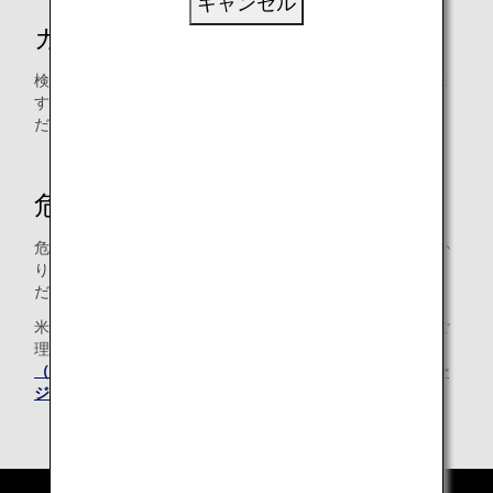
キャンセル
カメラフィルムについて
検査機器により未現像のフィルムが感光するなど影響が出ま
すので、お預けする手荷物ではなく機内持ち込みでお運びく
ださい。
危険品のお取り扱いについて
危険品につきましては法令により機内への持ち込み、お預か
りはできません。詳細につきましては弊社係員までお尋ねく
ださい。
米国当局要請による安全確保の検査となっておりますのでご
理解ご協力の程お願い申し上げます。なお、
運輸保安局
（Transportation Security Administration）のホームペー
ジ(英語)
には詳しい内容が紹介されております。