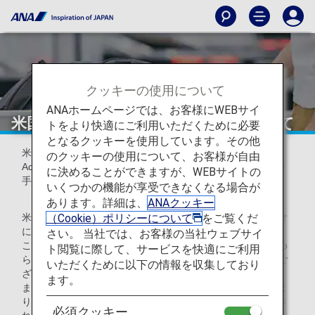
クッキーの使用について
ANAホームページでは、お客様にWEBサイ
米国出入国時の手荷物の取扱いについて
トをより快適にご利用いただくために必要
となるクッキーを使用しています。その他
米国当局(運輸保安局：Transportation Security
のクッキーの使用について、お客様が自由
Administration)より、爆弾テロ等への警戒強化を機に新しい
に決めることができますが、WEBサイトの
手荷物検査体制の通知がされています。
いくつかの機能が享受できなくなる場合が
あります。詳細は、
ANAクッキー
（Cookie）ポリシーについて
をご覧くだ
米国の各空港を出発または、乗り継ぎされるお客様がお預け
になる手荷物については、「預ける手荷物には施錠しない」
さい。 当社では、お客様の当社ウェブサイ
ことが求められております。検査結果、不審物反応等が認め
ト閲覧に際して、サービスを快適にご利用
られる場合、当局係員による中身の検査が行われることがご
いただくために以下の情報を収集しており
ざいます。
ます。
また施錠されている手荷物は、状況によっては当局判断によ
り手荷物所有者、航空会社への告知なしに鍵を壊して検査さ
必須クッキー