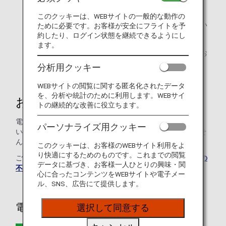
足元のスペースが広い座席を必要とするお客様
このクッキーは、WEBサイトの一般的な動作の
（例）病気やけがにより足が曲がらない等で足元に広い
ために必要です。お客様が安全にフライトを予
スペースを必要とするお客様
約したり、ログイン状態を継続できるようにし
ます。
盲導犬、聴導犬、介助犬、その他のサービスドッグをお
連れのお客様
分析用クッキー
WEBサイトの閲覧に関する匿名化されたデータ
を、分析や統計のために利用します。WEBサイ
お問い合わせ方法
トの継続的な改善に役立ちます。
電話またはメールのいずれかの方法でお問い合わせくださ
パーソナライズ用クッキー
い。空席状況によっては希望する座席の手配は保証できませ
んのであらかじめご了承ください。
このクッキーは、お客様のWEBサイト利用をよ
り快適にするためのものです。これまでの閲覧
ご不明な点や、ご不安をお持ちのお客様は、
ANAおからだの
データに基づき、お客様一人ひとりの興味・関
不自由な方の相談デスク
に遠慮なくお問い合わせください。
心に合ったコンテンツをWEBサイトや電子メー
ル、SNS、広告にて提供します。
電話で問い合わせる
選択して同意する