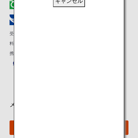
キャンセル
0120-029-377
0570-029-377
受付時間：9：00～17：00 （日本時間） 年中無休
料金：全国一律
携帯電話からフリーダイヤルはご利用いただけません。
03-6741-8900
日本国外からご連絡いただく場合は、最初の0を除き、
日本の国番号（81）をつけてご入力ください。
メールで問い合わせる
ANAマイレージクラブ会員の方