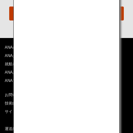
会員以外の方
ANAについて
ANAからのお知らせ
就航都市
ANAがお約束する体験
ANAマイレージクラブ
お問い合わせ
技術的なお問い合わせ（推奨環境）
サイトマップ
運送約款