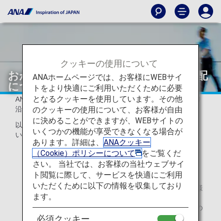
クッキーの使用について
おからだの不自由なお客様の座席の手配
ANAホームページでは、お客様にWEBサイ
について
トをより快適にご利用いただくために必要
となるクッキーを使用しています。その他
ANAでは、おからだの不自由なお客様のご要望にできる限り
のクッキーの使用について、お客様が自由
沿えるよう座席を手配いたします。
に決めることができますが、WEBサイトの
以下のいずれか1つ以上に該当するお客様はお知らせくださ
いくつかの機能が享受できなくなる場合が
い。
あります。詳細は、
ANAクッキー
足が不自由で固定式肘掛けを越えることができないた
（Cookie）ポリシーについて
をご覧くだ
め、可動式肘掛けを備えた通路席が必要なお客様
さい。 当社では、お客様の当社ウェブサイ
（例）車椅子をご利用で座席への移乗が難しいお客様
ト閲覧に際して、サービスを快適にご利用
いただくために以下の情報を収集しており
搭乗便に介助者が同行し、並びの座席をご希望のお客様
ます。
（食事の介助、視覚のサポート、聴覚のサポート）
（例）視覚障がいや聴覚障がいがあり隣席でお連れ様の
介助が必要なお客様
必須クッキー